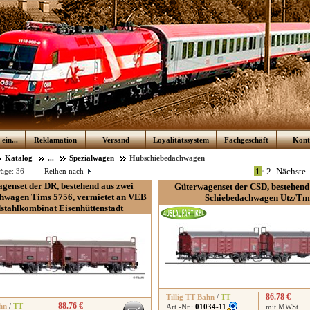
ein...
Reklamation
Versand
Loyalitätssystem
Fachgeschäft
Kont
Katalog
...
Spezialwagen
Hubschiebedachwagen
1
•
2
Nächste
räge:
36
Reihen nach
genset der DR, bestehend aus zwei
Güterwagenset der CSD, bestehend
hwagen Tims 5756, vermietet an VEB
Schiebedachwagen Utz/Tm
stahlkombinat Eisenhüttenstadt
86.78 €
Tillig TT Bahn
/
TT
88.76 €
hn
/
TT
Art.-Nr.:
01034-11
mit MWSt.