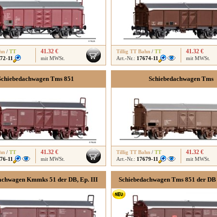
41.32 €
41.32 €
hn
/
TT
Tillig TT Bahn
/
TT
72-11
mit MWSt.
Art.-Nr.:
17674-11
mit MWSt.
Schiebedachwagen Tms 851
Schiebedachwagen Tms
41.32 €
41.32 €
hn
/
TT
Tillig TT Bahn
/
TT
76-11
mit MWSt.
Art.-Nr.:
17679-11
mit MWSt.
achwagen Kmmks 51 der DB, Ep. III
Schiebedachwagen Tms 851 der DB 