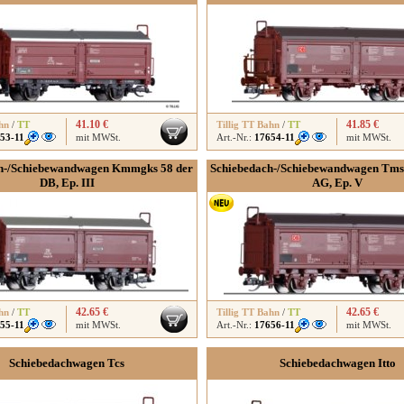
41.10 €
41.85 €
hn
/
TT
Tillig TT Bahn
/
TT
53-11
mit MWSt.
Art.-Nr.:
17654-11
mit MWSt.
h-/Schiebewandwagen Kmmgks 58 der
Schiebedach-/Schiebewandwagen Tms
DB, Ep. III
AG, Ep. V
42.65 €
42.65 €
hn
/
TT
Tillig TT Bahn
/
TT
55-11
mit MWSt.
Art.-Nr.:
17656-11
mit MWSt.
Schiebedachwagen Tcs
Schiebedachwagen Itto