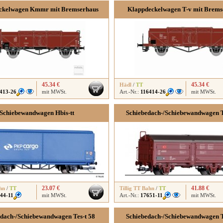
ckelwagen Kmmr mit Bremserhaus
Klappdeckelwagen T-v mit Brems
45.34 €
45.34 €
Hädl
/
TT
413-26
mit MWSt.
Art.-Nr.:
116414-26
mit MWSt.
Schiebewandwagen Hbis-tt
Schiebedach-/Schiebewandwagen 
23.07 €
41.88 €
hn
/
TT
Tillig TT Bahn
/
TT
44-11
mit MWSt.
Art.-Nr.:
17651-11
mit MWSt.
edach-/Schiebewandwagen Tes-t 58
Schiebedach-/Schiebewandwagen 