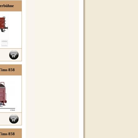
erbühne
Tims 858
Tims 858