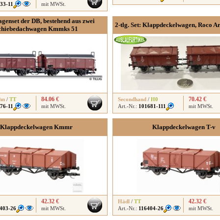
33-11
mit MWSt.
genset der DB, bestehend aus zwei
2-tlg. Set: Klappdeckelwagen, Roco Ar
chiebedachwagen Kmmks 51
84.06 €
70.42 €
hn
/
TT
Secondhand
/
H0
76-11
mit MWSt.
Art.-Nr.:
101681-111
mit MWSt.
Klappdeckelwagen Kmmr
Klappdeckelwagen T-v
42.32 €
42.32 €
Hädl
/
TT
403-26
mit MWSt.
Art.-Nr.:
116404-26
mit MWSt.