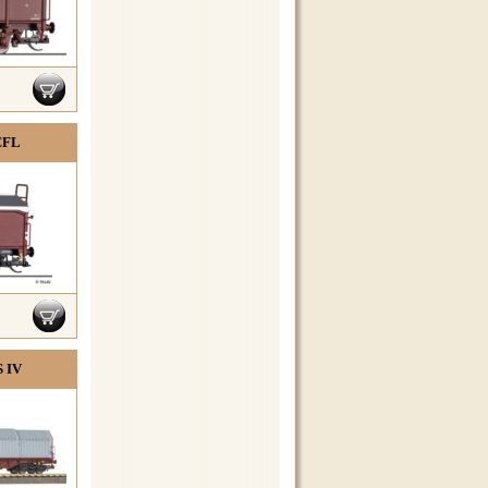
CFL
S IV