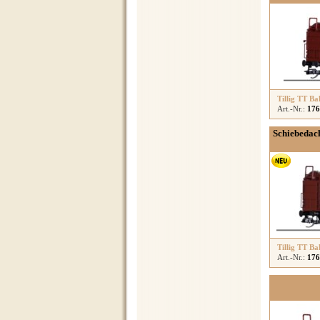
Tillig TT Ba
Art.-Nr.:
176
Schiebedac
Tillig TT Ba
Art.-Nr.:
176