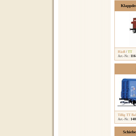
Klappde
Hädl
/
TT
Art.-Nr.:
116
Tillig TT Ba
Art.-Nr.:
148
Schieb