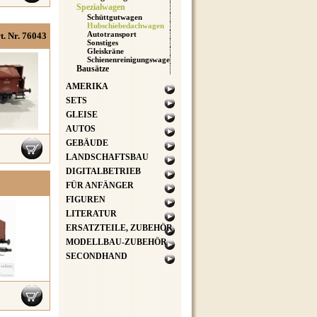
Spezialwagen
Schüttgutwagen
Hubschiebedachwagen
Autotransport
t. Nr. 76043
Sonstiges
Gleiskräne
Schienenreinigungswagen
Bausätze
AMERIKA
SETS
GLEISE
AUTOS
GEBÄUDE
LANDSCHAFTSBAU
DIGITALBETRIEB
FÜR ANFÄNGER
FIGUREN
LITERATUR
ERSATZTEILE, ZUBEHÖR
MODELLBAU-ZUBEHÖR
SECONDHAND