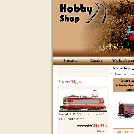
Startseite
Katalog
Wie kauft man 
Hobby-Shop
Gefundene Eint
Güterwa
Unsere Tipps
Schiebedac
Band
E-Lok BR 240 „Laminátka“,
DCC mit Sound
396.22 €
/
345.00 €
Mehr
Tillig TT Ba