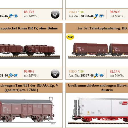
88.13 €
96.94 €
PIKO
/
H0
07-46
mit MWSt.
Art.-Nr.:
28308-46
mit MWSt.
Klappdeckel Kmm DR IV, ohne Bühne
2er Set Teleskophaubenwg. DB
96.00 €
92.14 €
PIKO
/
H0
31-46
mit MWSt.
Art.-Nr.:
28337-46
mit MWSt.
achwagen Tms 851 der DB AG, Ep. V
Großraumschiebewandwagen Hbis-tt 
(gealtert) (ex. 17681)
Austria