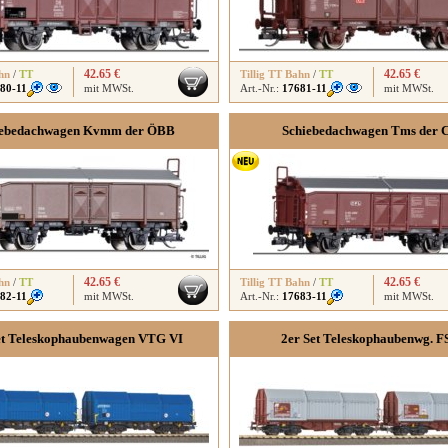
42.65 €
42.65 €
hn
/
TT
Tillig TT Bahn
/
TT
80-11
mit MWSt.
Art.-Nr.:
17681-11
mit MWSt.
iebedachwagen Kvmm der ÖBB
Schiebedachwagen Tms der 
42.65 €
42.65 €
hn
/
TT
Tillig TT Bahn
/
TT
82-11
mit MWSt.
Art.-Nr.:
17683-11
mit MWSt.
et Teleskophaubenwagen VTG VI
2er Set Teleskophaubenwg. F