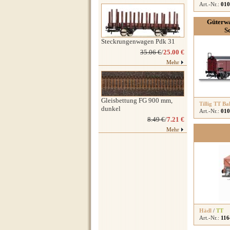
Art.-Nr.:
010
Güterwa
S
Steckrungenwagen Pdk 31
35.06 €
/
25.00 €
Mehr
Gleisbettung FG 900 mm,
Tillig TT Ba
dunkel
Art.-Nr.:
010
8.49 €
/
7.21 €
Mehr
Hädl
/
TT
Art.-Nr.:
116