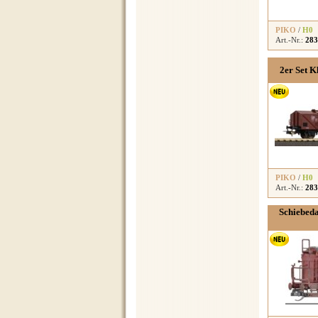
PIKO
/
H0
Art.-Nr.:
283
2er Set 
PIKO
/
H0
Art.-Nr.:
283
Schiebed