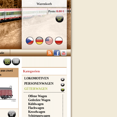
Warenkorb
Preis:
0.00 €
akt
 aus zwei
Kategorien
s
LOKOMOTIVEN
PERSONENWAGEN
GÜTERWAGEN
Offene Wagen
Gedeckte Wagen
Kühlwagen
Flachwagen
Kesselwagen
Schüttgutwagen