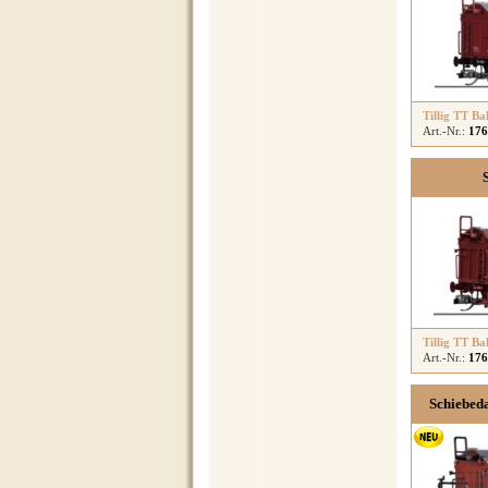
Tillig TT Ba
Art.-Nr.:
176
Tillig TT Ba
Art.-Nr.:
176
Schiebed