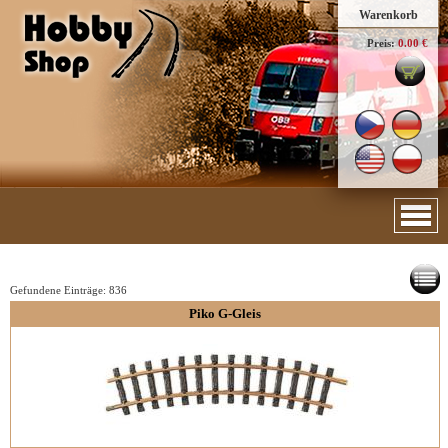
Warenkorb
Preis:
0.00 €
Gefundene Einträge:
836
Piko G-Gleis