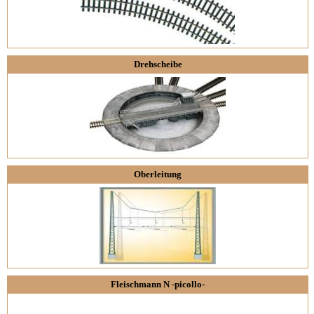
Drehscheibe
Oberleitung
Fleischmann N -picollo-