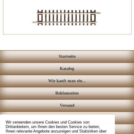
Startseite
Katalog
Wie kauft man ein...
Reklamation
Versand
Loyalitätssystem
Wir verwenden unsere Cookies und Cookies von
Drittanbietern, um Ihnen den besten Service zu bieten,
Fachgeschäft
Ihnen relevante Angebote anzuzeigen und Statistiken über