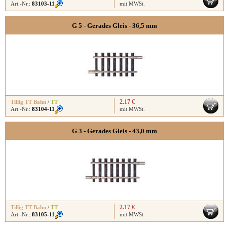
Art.-Nr.:
83103-11
mit MWSt.
G 5 - Gerades Gleis - 36,5 mm
2.17 €
Tillig TT Bahn
/
TT
Art.-Nr.:
83104-11
mit MWSt.
G 3 - Gerades Gleis - 43,0 mm
2.17 €
Tillig TT Bahn
/
TT
Art.-Nr.:
83105-11
mit MWSt.