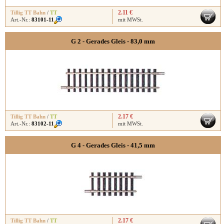
2.11 €
Tillig TT Bahn
/
TT
Art.-Nr.:
83101-11
mit MWSt.
G 2 - Gerades Gleis - 83,0 mm
2.17 €
Tillig TT Bahn
/
TT
Art.-Nr.:
83102-11
mit MWSt.
G 4 - Gerades Gleis - 41,5 mm
2.17 €
Tillig TT Bahn
/
TT