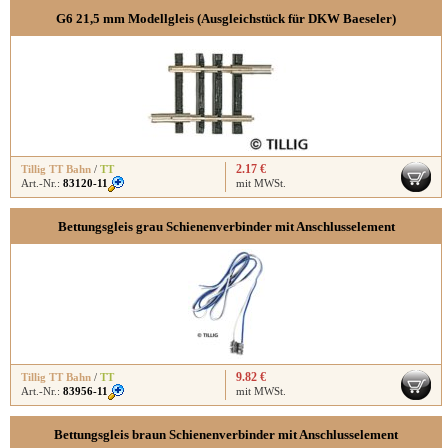
G6 21,5 mm Modellgleis (Ausgleichstück für DKW Baeseler)
2.17 €
Tillig TT Bahn
/
TT
Art.-Nr.:
83120-11
mit MWSt.
Bettungsgleis grau Schienenverbinder mit Anschlusselement
9.82 €
Tillig TT Bahn
/
TT
Art.-Nr.:
83956-11
mit MWSt.
Bettungsgleis braun Schienenverbinder mit Anschlusselement