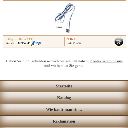
9.82 €
Tillig TT Bahn
/
TT
Art.-Nr.:
83957-11
mit MWSt.
Haben Sie nicht gefunden wonach Sie gesucht haben?
Kontaktieren Sie uns
und wir beraten Sie gerne.
Startseite
Katalog
Wie kauft man ein...
Reklamation