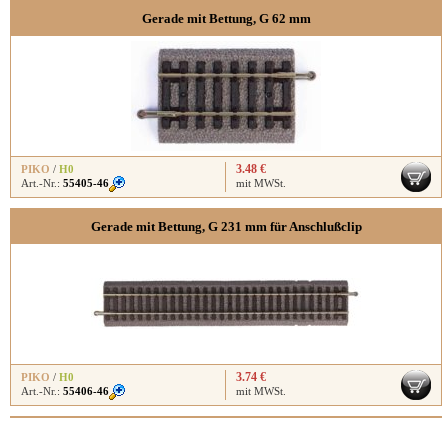
Gerade mit Bettung, G 62 mm
3.48 €
PIKO
/
H0
Art.-Nr.:
55405-46
mit MWSt.
Gerade mit Bettung, G 231 mm für Anschlußclip
3.74 €
PIKO
/
H0
Art.-Nr.:
55406-46
mit MWSt.