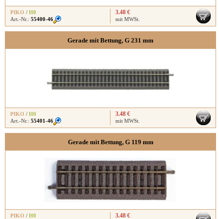
3.48 €
PIKO
/
H0
Art.-Nr.:
55400-46
mit MWSt.
Gerade mit Bettung, G 231 mm
3.48 €
PIKO
/
H0
Art.-Nr.:
55401-46
mit MWSt.
Gerade mit Bettung, G 119 mm
3.48 €
PIKO
/
H0