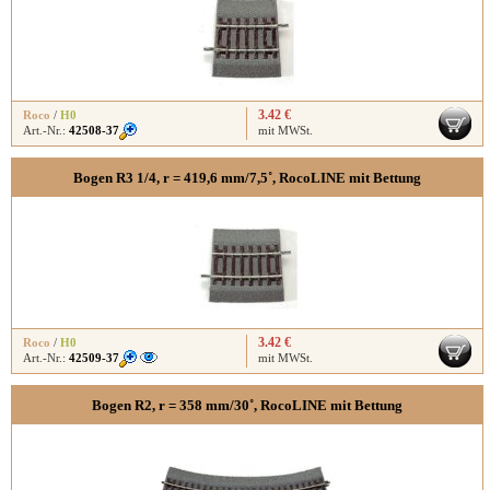
3.42 €
Roco
/
H0
Art.-Nr.:
42508-37
mit MWSt.
Bogen R3 1/4, r = 419,6 mm/7,5˚, RocoLINE mit Bettung
3.42 €
Roco
/
H0
Art.-Nr.:
42509-37
mit MWSt.
Bogen R2, r = 358 mm/30˚, RocoLINE mit Bettung