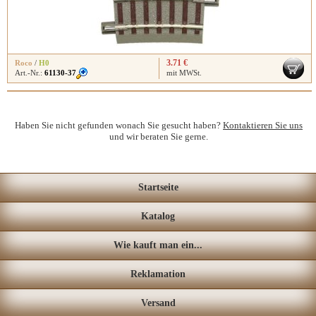
3.71 €
Roco
/
H0
Art.-Nr.:
61130-37
mit MWSt.
Haben Sie nicht gefunden wonach Sie gesucht haben?
Kontaktieren Sie uns
und wir beraten Sie gerne.
Startseite
Katalog
Wie kauft man ein...
Reklamation
Versand