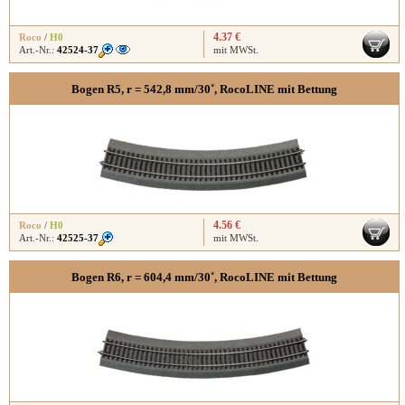
4.37 €
Roco
/
H0
Art.-Nr.:
42524-37
mit MWSt.
Bogen R5, r = 542,8 mm/30˚, RocoLINE mit Bettung
4.56 €
Roco
/
H0
Art.-Nr.:
42525-37
mit MWSt.
Bogen R6, r = 604,4 mm/30˚, RocoLINE mit Bettung