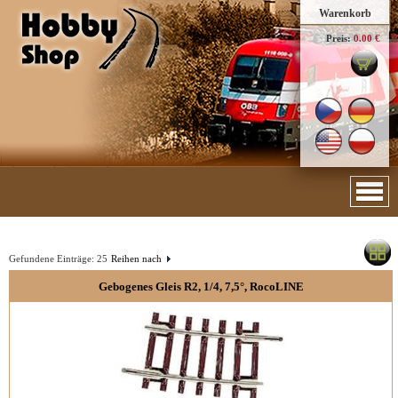
Warenkorb
Preis:
0.00 €
Gefundene Einträge:
25
Reihen nach
Gebogenes Gleis R2, 1/4, 7,5°, RocoLINE