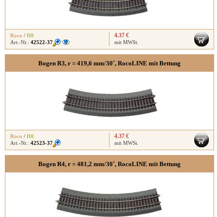
4.37 €
Roco
/
H0
Art.-Nr.:
42522-37
mit MWSt.
Bogen R3, r = 419,6 mm/30˚, RocoLINE mit Bettung
4.37 €
Roco
/
H0
Art.-Nr.:
42523-37
mit MWSt.
Bogen R4, r = 481,2 mm/30˚, RocoLINE mit Bettung