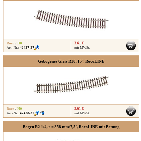
3.61 €
Roco
/
H0
Art.-Nr.:
42427-37
mit MWSt.
Gebogenes Gleis R10, 15°, RocoLINE
3.61 €
Roco
/
H0
Art.-Nr.:
42428-37
mit MWSt.
Bogen R2 1/4, r = 358 mm/7,5˚, RocoLINE mit Bettung