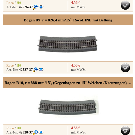
4.56 €
Roco
/
H0
Art.-Nr.:
42526-37
mit MWSt.
Bogen R9, r = 826,4 mm/15˚, RocoLINE mit Bettung
4.56 €
Roco
/
H0
Art.-Nr.:
42527-37
mit MWSt.
Bogen R10, r = 888 mm/15˚, (Gegenbogen zu 15˚-Weichen-/Kreuzungen), RocoLINE mit Bettung
4.56 €
Roco
/
H0
Art.-Nr.:
42528-37
mit MWSt.