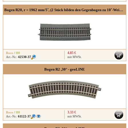
Bogen R20, r = 1962 mm/5˚, (2 Stück bilden den Gegen­­bogen zu 10˚-Weichen-/Kreuzungen), RocoLINE mit Bettung
4.85 €
Roco
/
H0
Art.-Nr.:
42530-37
mit MWSt.
Bogen R2 ,30° - geoLINE
3.33 €
Roco
/
H0
Art.-Nr.:
61122-37
mit MWSt.