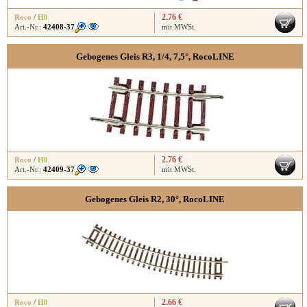
2.76 €
Roco
/
H0
Art.-Nr.:
42408-37
mit MWSt.
Gebogenes Gleis R3, 1/4, 7,5°, RocoLINE
2.76 €
Roco
/
H0
Art.-Nr.:
42409-37
mit MWSt.
Gebogenes Gleis R2, 30°, RocoLINE
2.66 €
Roco
/
H0