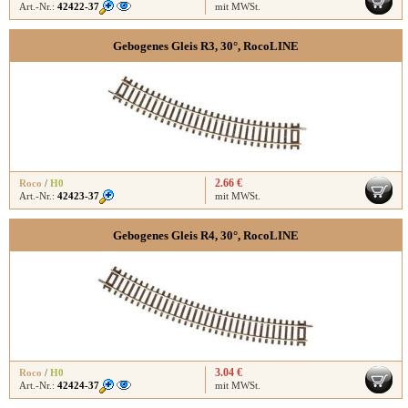
Art.-Nr.:
42422-37
mit MWSt.
Gebogenes Gleis R3, 30°, RocoLINE
2.66 €
Roco
/
H0
Art.-Nr.:
42423-37
mit MWSt.
Gebogenes Gleis R4, 30°, RocoLINE
3.04 €
Roco
/
H0
Art.-Nr.:
42424-37
mit MWSt.