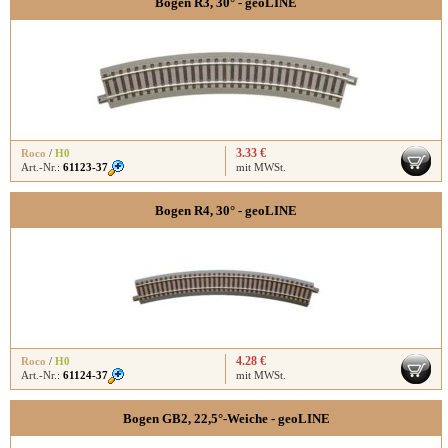
Bogen R3, 30° - geoLINE
3.33 €
Roco
/
H0
Art.-Nr.:
61123-37
mit MWSt.
Bogen R4, 30° - geoLINE
4.28 €
Roco
/
H0
Art.-Nr.:
61124-37
mit MWSt.
Bogen GB2, 22,5°-Weiche - geoLINE