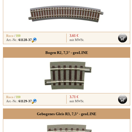
3.61 €
Roco
/
H0
Art.-Nr.:
61128-37
mit MWSt.
Bogen R2, 7,5° - geoLINE
3.71 €
Roco
/
H0
Art.-Nr.:
61129-37
mit MWSt.
Gebogenes Gleis R3, 7,5° - geoLINE