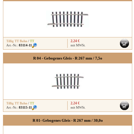
2.24 €
Tillig TT Bahn
/
TT
Art.-Nr.:
83114-11
mit MWSt.
R 04 - Gebogenes Gleis - R 267 mm / 7,5o
2.24 €
Tillig TT Bahn
/
TT
Art.-Nr.:
83115-11
mit MWSt.
R 01- Gebogenes Gleis - R 267 mm / 30,0o