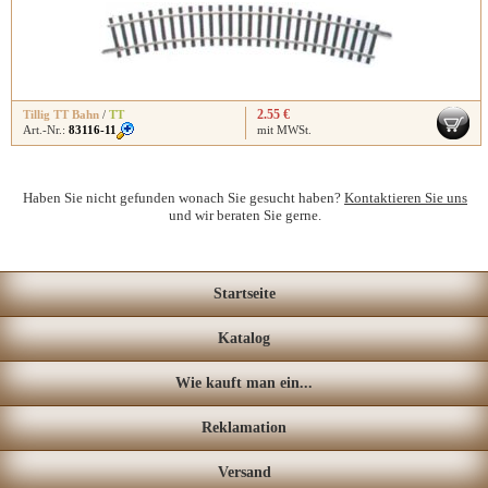
2.55 €
Tillig TT Bahn
/
TT
Art.-Nr.:
83116-11
mit MWSt.
Haben Sie nicht gefunden wonach Sie gesucht haben?
Kontaktieren Sie uns
und wir beraten Sie gerne.
Startseite
Katalog
Wie kauft man ein...
Reklamation
Versand