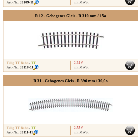
Art.-Nr.:
83109-11
mit MWSt.
R 12 - Gebogenes Gleis - R 310 mm / 15o
2.24 €
Tillig TT Bahn
/
TT
Art.-Nr.:
83110-11
mit MWSt.
R 31 - Gebogenes Gleis - R 396 mm / 30,0o
2.55 €
Tillig TT Bahn
/
TT
Art.-Nr.:
83111-11
mit MWSt.