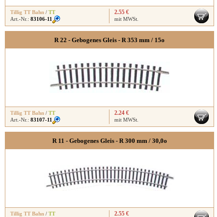
2.55 €
Tillig TT Bahn
/
TT
Art.-Nr.:
83106-11
mit MWSt.
R 22 - Gebogenes Gleis - R 353 mm / 15o
2.24 €
Tillig TT Bahn
/
TT
Art.-Nr.:
83107-11
mit MWSt.
R 11 - Gebogenes Gleis - R 300 mm / 30,0o
2.55 €
Tillig TT Bahn
/
TT