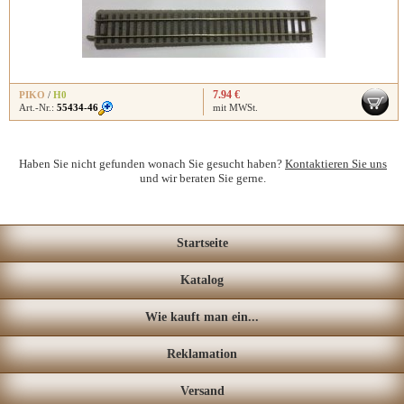
7.94 €
PIKO
/
H0
Art.-Nr.:
55434-46
mit MWSt.
Haben Sie nicht gefunden wonach Sie gesucht haben?
Kontaktieren Sie uns
und wir beraten Sie gerne.
Startseite
Katalog
Wie kauft man ein...
Reklamation
Versand