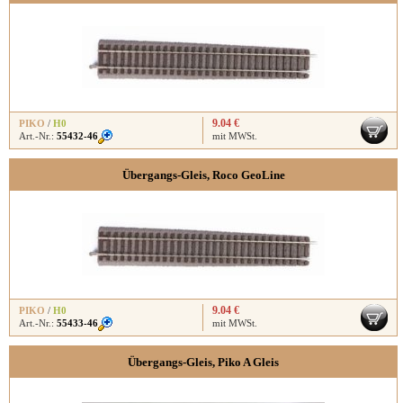
9.04 €
PIKO
/
H0
Art.-Nr.:
55432-46
mit MWSt.
Übergangs-Gleis, Roco GeoLine
9.04 €
PIKO
/
H0
Art.-Nr.:
55433-46
mit MWSt.
Übergangs-Gleis, Piko A Gleis