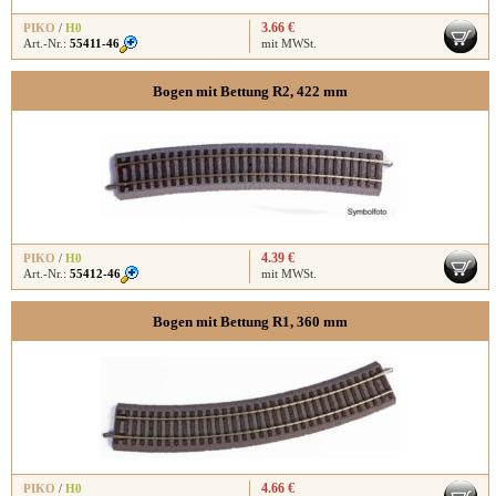
3.66 €
PIKO
/
H0
Art.-Nr.:
55411-46
mit MWSt.
Bogen mit Bettung R2, 422 mm
4.39 €
PIKO
/
H0
Art.-Nr.:
55412-46
mit MWSt.
Bogen mit Bettung R1, 360 mm
4.66 €
PIKO
/
H0