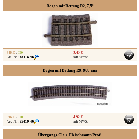
Bogen mit Bettung R2, 7,5°
3.45 €
PIKO
/
H0
Art.-Nr.:
55418-46
mit MWSt.
Bogen mit Bettung R9, 908 mm
4.92 €
PIKO
/
H0
Art.-Nr.:
55419-46
mit MWSt.
Übergangs-Gleis, Fleischmann Profi,