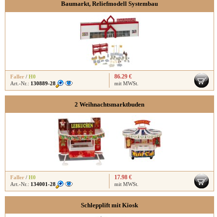
Baumarkt, Reliefmodell Systembau
86.29 €
Faller
/
H0
Art.-Nr.:
130889-28
mit MWSt.
2 Weihnachtsmarktbuden
17.98 €
Faller
/
H0
Art.-Nr.:
134001-28
mit MWSt.
Schlepplift mit Kiosk