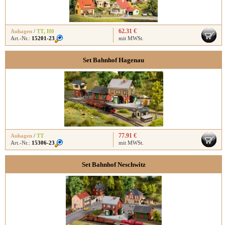
62.31 €
Auhagen
/
TT
,
H0
Art.-Nr.:
15201-23
mit MWSt.
Set Bahnhof Hagenau
77.91 €
Auhagen
/
TT
Art.-Nr.:
15306-23
mit MWSt.
Set Bahnhof Neschwitz