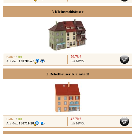
3 Kleinstadthäuser
70.78 €
Faller
/
H0
Art.-Nr.:
130708-28
mit MWSt.
2 Reliefhäuser Kleinstadt
42.70 €
Faller
/
H0
Art.-Nr.:
130711-28
mit MWSt.