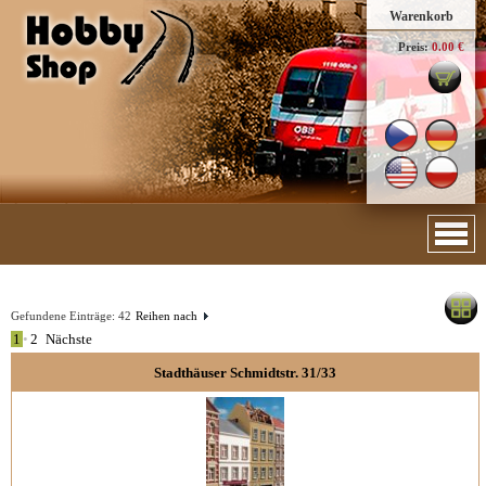
Warenkorb
Preis:
0.00 €
Gefundene Einträge:
42
Reihen nach
1
•
2
Nächste
Stadthäuser Schmidtstr. 31/33