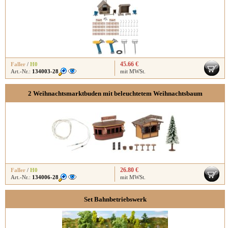
45.66 €
Faller
/
H0
Art.-Nr.:
134003-28
mit MWSt.
2 Weihnachtsmarktbuden mit beleuchtetem Weihnachtsbaum
26.80 €
Faller
/
H0
Art.-Nr.:
134006-28
mit MWSt.
Set Bahnbetriebswerk