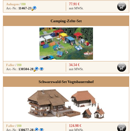
77.91 €
Auhagen
/
H0
Art.-Nr.:
11467-23
mit MWSt.
Camping-Zelte-Set
34.54 €
Faller
/
H0
Art.-Nr.:
130504-28
mit MWSt.
Schwarzwald-Set Vogtsbauernhof
124.98 €
Faller
/
H0
Art.-Nr.:
130677-28
mit MWSt.