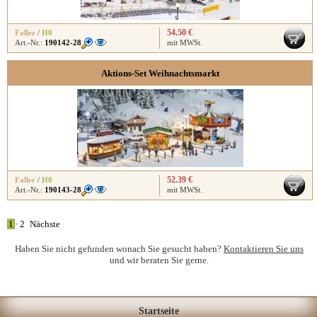
54.50 €
Faller
/
H0
Art.-Nr.:
190142-28
mit MWSt.
Aktions-Set Weihnachtsmarkt
52.39 €
Faller
/
H0
Art.-Nr.:
190143-28
mit MWSt.
1
•
2
Nächste
Haben Sie nicht gefunden wonach Sie gesucht haben?
Kontaktieren Sie uns
und wir beraten Sie gerne.
Startseite