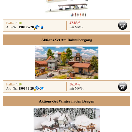
42.88 €
Faller
/
H0
Art.-Nr.:
190095-28
mit MWSt.
Aktions-Set Am Bahnübergang
36.34 €
Faller
/
H0
Art.-Nr.:
190141-28
mit MWSt.
Aktions-Set Winter in den Bergen