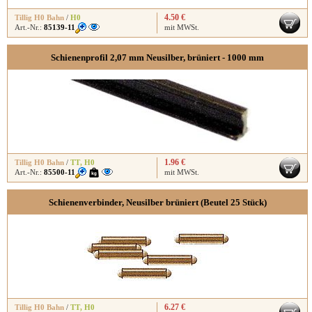
4.50 €
Tillig H0 Bahn
/
H0
Art.-Nr.:
85139-11
mit MWSt.
Schienenprofil 2,07 mm Neusilber, brüniert - 1000 mm
1.96 €
Tillig H0 Bahn
/
TT
,
H0
Art.-Nr.:
85500-11
mit MWSt.
Schienenverbinder, Neusilber brüniert (Beutel 25 Stück)
6.27 €
Tillig H0 Bahn
/
TT
,
H0