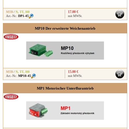
17.00 €
MTB
/
N
,
TT
,
H0
Art.-Nr.:
DP1-45
mit MWSt.
MP10 Der erweiterte Weichenantrieb
15.00 €
MTB
/
N
,
TT
,
H0
Art.-Nr.:
MP10-45
mit MWSt.
MP1 Motorischer Unterflurantrieb