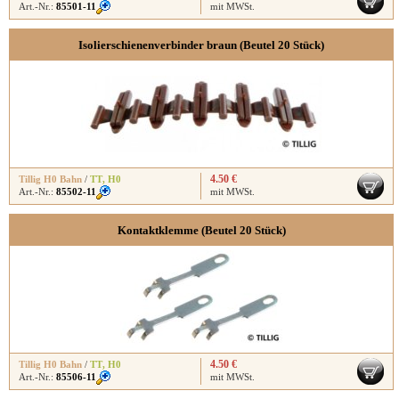
Art.-Nr.:
85501-11
mit MWSt.
Isolierschienenverbinder braun (Beutel 20 Stück)
4.50 €
Tillig H0 Bahn
/
TT
,
H0
Art.-Nr.:
85502-11
mit MWSt.
Kontaktklemme (Beutel 20 Stück)
4.50 €
Tillig H0 Bahn
/
TT
,
H0
Art.-Nr.:
85506-11
mit MWSt.