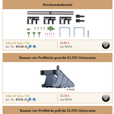
Weichenzubehörteile
21.91 €
Tillig H0 Bahn
/
H0
Art.-Nr.:
85510-11
mit MWSt.
Bausatz vier Prellböcke grau für ELITE-Gleissystem
13.74 €
Tillig H0 Bahn
/
H0
Art.-Nr.:
85511-11
mit MWSt.
Bausatz vier Prellböcke gelb für ELITE-Gleissystem