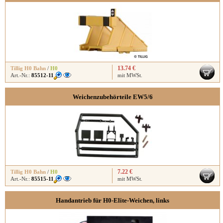
13.74 €
Tillig H0 Bahn
/
H0
Art.-Nr.:
85512-11
mit MWSt.
Weichenzubehörteile EW5/6
7.22 €
Tillig H0 Bahn
/
H0
Art.-Nr.:
85515-11
mit MWSt.
Handantrieb für H0-Elite-Weichen, links