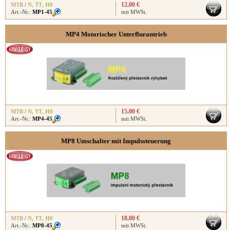
12.00 €
MTB
/
N
,
TT
,
H0
Art.-Nr.:
MP1-45
mit MWSt.
MP4 Motorischer Unterflurantrieb
15.00 €
MTB
/
N
,
TT
,
H0
Art.-Nr.:
MP4-45
mit MWSt.
MP8 Umschalter mit Impulssteuerung
18.00 €
MTB
/
N
,
TT
,
H0
Art.-Nr.:
MP8-45
mit MWSt.