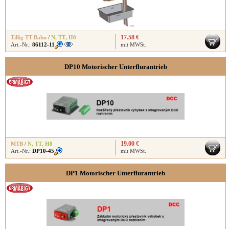
17.58 €
Tillig TT Bahn
/
N
,
TT
,
H0
Art.-Nr.:
86112-11
mit MWSt.
DP10 Motorischer Unterflurantrieb
19.00 €
MTB
/
N
,
TT
,
H0
Art.-Nr.:
DP10-45
mit MWSt.
DP1 Motorischer Unterflurantrieb