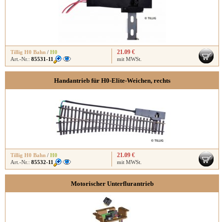
21.09 €
Tillig H0 Bahn
/
H0
Art.-Nr.:
85531-11
mit MWSt.
Handantrieb für H0-Elite-Weichen, rechts
21.09 €
Tillig H0 Bahn
/
H0
Art.-Nr.:
85532-11
mit MWSt.
Motorischer Unterflurantrieb