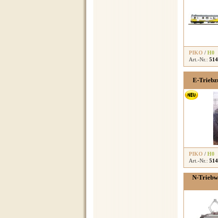
PIKO
/
H0
Art.-Nr.:
514
E-Trieb
PIKO
/
H0
Art.-Nr.:
514
N-Triebwg