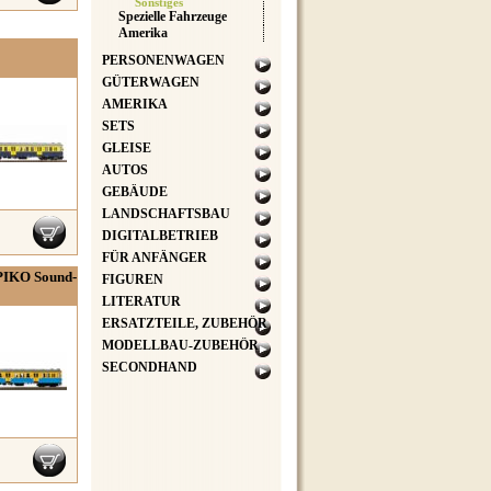
Sonstiges
Spezielle Fahrzeuge
Amerika
PERSONENWAGEN
GÜTERWAGEN
AMERIKA
SETS
GLEISE
AUTOS
GEBÄUDE
LANDSCHAFTSBAU
DIGITALBETRIEB
FÜR ANFÄNGER
 PIKO Sound-
FIGUREN
LITERATUR
ERSATZTEILE, ZUBEHÖR
MODELLBAU-ZUBEHÖR
SECONDHAND