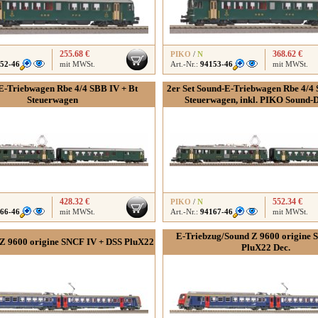
255.68 €
368.62 €
PIKO
/
N
52-46
mit MWSt.
Art.-Nr.:
94153-46
mit MWSt.
 E-Triebwagen Rbe 4/4 SBB IV + Bt
2er Set Sound-E-Triebwagen Rbe 4/4 
Steuerwagen
Steuerwagen, inkl. PIKO Sound-
428.32 €
552.34 €
PIKO
/
N
66-46
mit MWSt.
Art.-Nr.:
94167-46
mit MWSt.
E-Triebzug/Sound Z 9600 origine 
Z 9600 origine SNCF IV + DSS PluX22
PluX22 Dec.