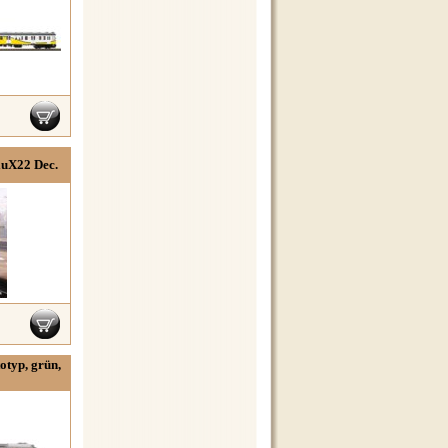
luX22 Dec.
otyp, grün,