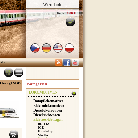
Warenkorb
Preis:
0.00 €
akt
 bwegt SBB
Kategorien
LOKOMOTIVEN
Dampflokomotiven
Elektrolokomotiven
Diesellokomotiven
Dieseltriebwagen
Elektrotriebwagen
BR 442
ICE
Hondekop
Stadler