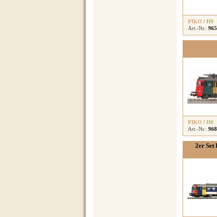
PIKO
/
H0
Art.-Nr.:
965
PIKO
/
H0
Art.-Nr.:
968
2er Set