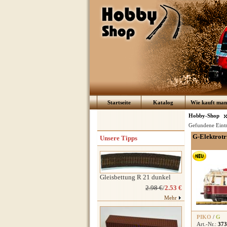
Startseite
Katalog
Wie kauft man 
Hobby-Shop
Gefundene Eint
G-Elektrotr
Unsere Tipps
Gleisbettung R 21 dunkel
2.98 €
/
2.53 €
Mehr
PIKO
/
G
Art.-Nr.:
373