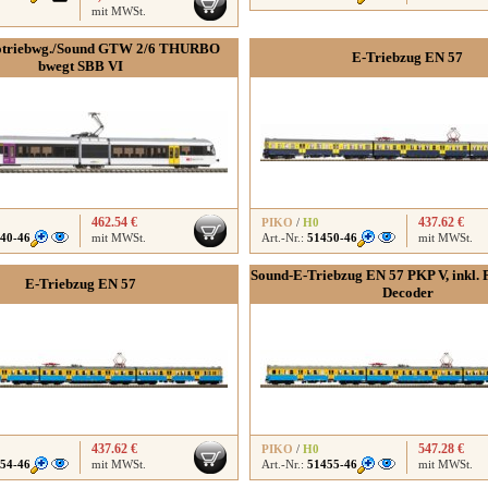
mit MWSt.
otriebwg./Sound GTW 2/6 THURBO
E-Triebzug EN 57
bwegt SBB VI
462.54 €
437.62 €
PIKO
/
H0
40-46
mit MWSt.
Art.-Nr.:
51450-46
mit MWSt.
Sound-E-Triebzug EN 57 PKP V, inkl.
E-Triebzug EN 57
Decoder
437.62 €
547.28 €
PIKO
/
H0
54-46
mit MWSt.
Art.-Nr.:
51455-46
mit MWSt.