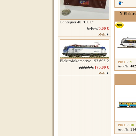
N-Elektr
Contejner 40´"CCL"
6.46 €
/
5.00 €
Mehr
Elektrolokomotive 193 696-2
PIKO
/
N
Art.-Nr.:
402
223.16 €
/
175.00 €
Mehr
PIKO
/
H0
Art.-Nr.:
514