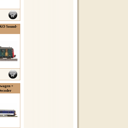
IKO Sound-
bwagen +
Decoder