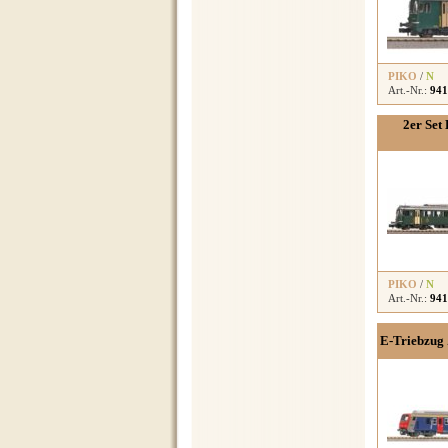
PIKO
/
N
Art.-Nr.:
941
2er Set
PIKO
/
N
Art.-Nr.:
941
E-Triebzug 