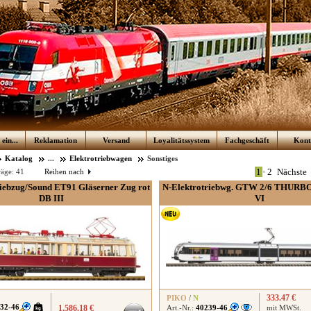
ein...
Reklamation
Versand
Loyalitätssystem
Fachgeschäft
Kont
Katalog
...
Elektrotriebwagen
Sonstiges
1
•
2
Nächste
räge:
41
Reihen nach
iebzug/Sound ET91 Gläserner Zug rot
N-Elektrotriebwg. GTW 2/6 THURBO
DB III
VI
333.47 €
PIKO
/
N
32-46
1,586.18 €
Art.-Nr.:
40239-46
mit MWSt.