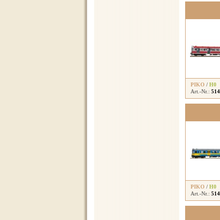
PIKO
/
H0
Art.-Nr.:
514
PIKO
/
H0
Art.-Nr.:
514