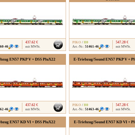
437.62 €
547.28 €
PIKO
/
H0
60-46
mit MWSt.
Art.-Nr.:
51461-46
mit MWSt.
ebzug EN57 PKP V + DSS PluX22
E-Triebzug/Sound EN57 PKP V + Pl
437.62 €
547.28 €
PIKO
/
H0
62-46
mit MWSt.
Art.-Nr.:
51463-46
mit MWSt.
ebzug EN57 KD VI + DSS PluX22
E-Triebzug/Sound EN57 KD VI + Pl