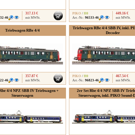
317.13 €
449.16 €
PIKO
/
H0
32-46
mit MWSt.
Art.-Nr.:
96533-46
mit MWSt.
Triebwagen RBe 4/4 SBB IV, inkl. P
Triebwagen RBe 4/4
Decoder
357.87 €
467.54 €
PIKO
/
H0
22-46
mit MWSt.
Art.-Nr.:
96823-46
mit MWSt.
 Rbe 4/4 NPZ SBB IV Triebwagen +
2er Set Rbe 4/4 NPZ SBB IV Trie
Steuerwagen
Steuerwagen, inkl. PIKO Sound-