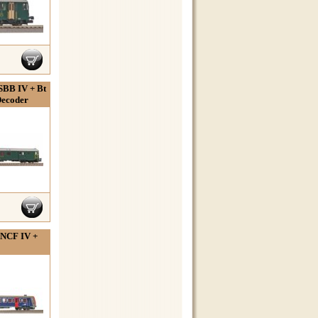
SBB IV + Bt
Decoder
SNCF IV +