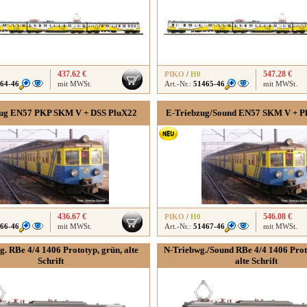
437.62 €
547.28 €
PIKO
/
H0
64-46
mit MWSt.
Art.-Nr.:
51465-46
mit MWSt.
zug EN57 PKP SKM V + DSS PluX22
E-Triebzug/Sound EN57 SKM V + P
436.67 €
546.08 €
PIKO
/
H0
66-46
mit MWSt.
Art.-Nr.:
51467-46
mit MWSt.
. RBe 4/4 1406 Prototyp, grün, alte
N-Triebwg./Sound RBe 4/4 1406 Prot
Schrift
alte Schrift