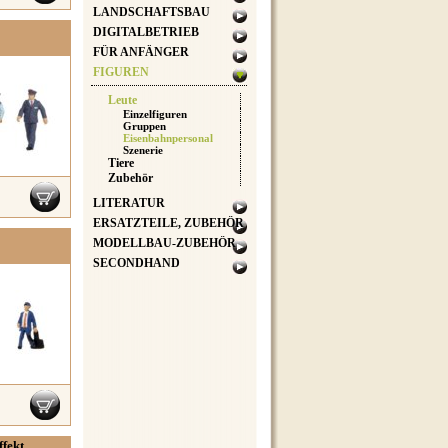
LANDSCHAFTSBAU
DIGITALBETRIEB
FÜR ANFÄNGER
FIGUREN
Leute
Einzelfiguren
Gruppen
Eisenbahnpersonal
Szenerie
Tiere
Zubehör
LITERATUR
ERSATZTEILE, ZUBEHÖR
MODELLBAU-ZUBEHÖR
SECONDHAND
fekt