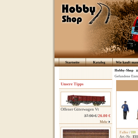
Startseite
Katalog
Wie kauft man 
Hobby-Shop
Gefundene Eint
Unsere Tipps
Offener Güterwagen Vt
37.90 €
/
26.00 €
Mehr
Faller
/
H0
Art.-Nr.:
151