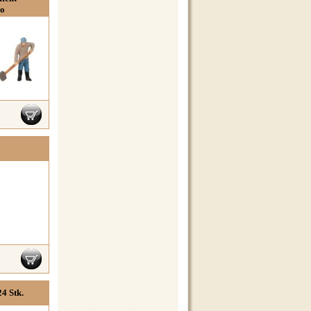
lo
4 Stk.