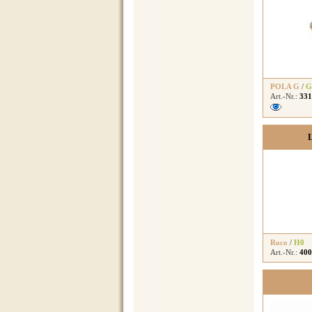
POLA G
/
G
Art.-Nr.:
331
L
Roco
/
H0
Art.-Nr.:
400