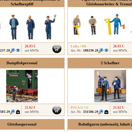
Schaffnerpfiff
Gleisbauarbeiter & Tremo
26.93 €
26.93 €
Faller
/
H0
237-28
mit MWSt.
Art.-Nr.:
180238-28
mit MWSt.
Dampflokpersonal
2 Schaffner
21.62 €
21.62 €
POLA G
/
G
505-29
mit MWSt.
Art.-Nr.:
331506-29
mit MWSt.
Gleisbaupersonal
Bahnfiguren (unbemalt), Inhalt 2