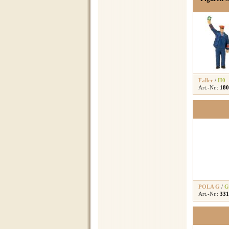
Faller
/
H0
Art.-Nr.:
180
POLA G
/
G
Art.-Nr.:
331