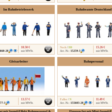
Im Bahnbetriebswerk
Bahnbeamte Deutschland
10.50 €
15.26 €
Noch
/
H0
660-28
mit MWSt.
Art.-Nr.:
15259-3
mit MWSt.
Gleisarbeiter
Bahnpersonal
13.57 €
11.49 €
Faller
/
N
77-3
mit MWSt.
Art.-Nr.:
155603-28
mit MWSt.
et mit Sound-Effekt Bahnpersonal &
Figuren-Set mit Mini-Sound-Ef