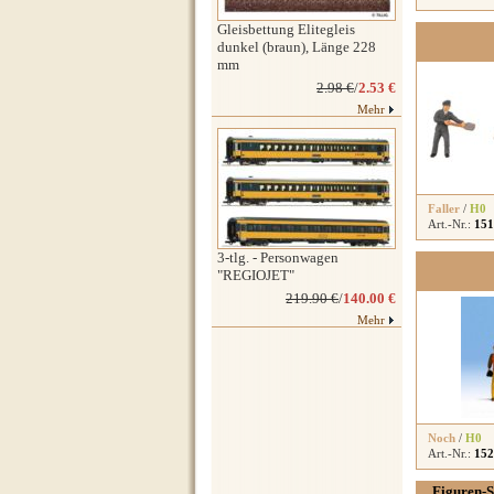
Gleisbettung Elitegleis
dunkel (braun), Länge 228
mm
2.98 €
/
2.53 €
Mehr
Faller
/
H0
Art.-Nr.:
151
3-tlg. - Personwagen
"REGIOJET"
219.90 €
/
140.00 €
Mehr
Noch
/
H0
Art.-Nr.:
152
Figuren-S