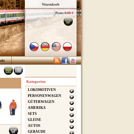
Warenkorb
Preis:
0.00 €
akt
Kategorien
LOKOMOTIVEN
PERSONENWAGEN
GÜTERWAGEN
AMERIKA
SETS
GLEISE
AUTOS
GEBÄUDE