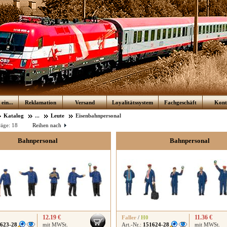
ein...
Reklamation
Versand
Loyalitätssystem
Fachgeschäft
Kont
Katalog
...
Leute
Eisenbahnpersonal
räge:
18
Reihen nach
Bahnpersonal
Bahnpersonal
12.19 €
11.36 €
Faller
/
H0
623-28
mit MWSt.
Art.-Nr.:
151624-28
mit MWSt.