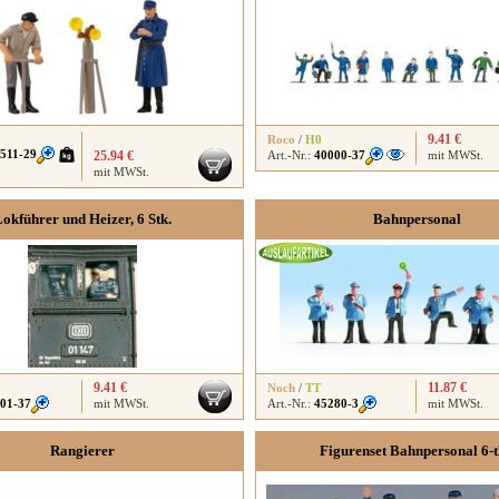
9.41 €
Roco
/
H0
511-29
25.94 €
Art.-Nr.:
40000-37
mit MWSt.
mit MWSt.
okführer und Heizer, 6 Stk.
Bahnpersonal
9.41 €
11.87 €
Noch
/
TT
01-37
mit MWSt.
Art.-Nr.:
45280-3
mit MWSt.
Rangierer
Figurenset Bahnpersonal 6-t