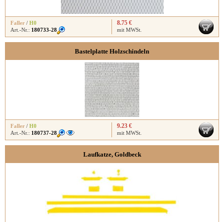
8.75 €
Faller
/
H0
Art.-Nr.:
180733-28
mit MWSt.
Bastelplatte Holzschindeln
9.23 €
Faller
/
H0
Art.-Nr.:
180737-28
mit MWSt.
Laufkatze, Goldbeck