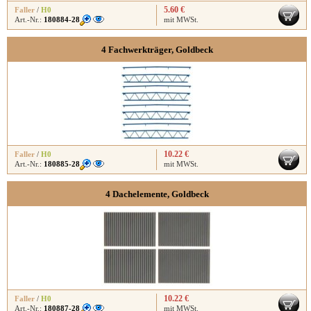
5.60 €
Faller
/
H0
Art.-Nr.:
180884-28
mit MWSt.
4 Fachwerkträger, Goldbeck
10.22 €
Faller
/
H0
Art.-Nr.:
180885-28
mit MWSt.
4 Dachelemente, Goldbeck
10.22 €
Faller
/
H0
Art.-Nr.:
180887-28
mit MWSt.