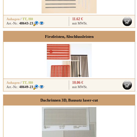
11.62 €
Auhagen
/
TT
,
H0
Art.-Nr.:
48643-23
mit MWSt.
Firstleisten, Abschlussleisten
10.06 €
Auhagen
/
TT
,
H0
Art.-Nr.:
48649-23
mit MWSt.
Dachrinnen 3D, Bausatz laser-cut