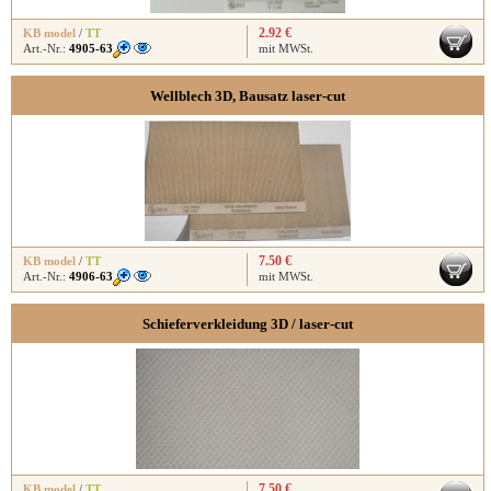
2.92 €
KB model
/
TT
Art.-Nr.:
4905-63
mit MWSt.
Wellblech 3D, Bausatz laser-cut
7.50 €
KB model
/
TT
Art.-Nr.:
4906-63
mit MWSt.
Schieferverkleidung 3D / laser-cut
7.50 €
KB model
/
TT