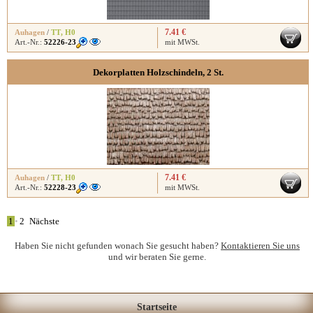
7.41 €
Auhagen
/
TT
,
H0
Art.-Nr.:
52226-23
mit MWSt.
Dekorplatten Holzschindeln, 2 St.
7.41 €
Auhagen
/
TT
,
H0
Art.-Nr.:
52228-23
mit MWSt.
1
•
2
Nächste
Haben Sie nicht gefunden wonach Sie gesucht haben?
Kontaktieren Sie uns
und wir beraten Sie gerne.
Startseite