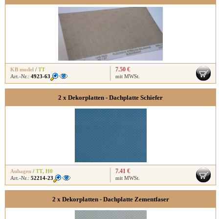
7.50 €
KB model
/
TT
Art.-Nr.:
4923-63
mit MWSt.
2 x Dekorplatten - Dachplatte Schiefer
7.41 €
Auhagen
/
TT
,
H0
Art.-Nr.:
52214-23
mit MWSt.
2 x Dekorplatten - Dachplatte Zementfaser