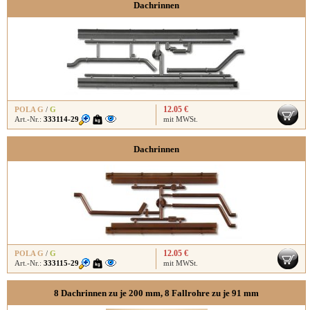
Dachrinnen
12.05 €
POLA G
/
G
Art.-Nr.:
333114-29
mit MWSt.
Dachrinnen
12.05 €
POLA G
/
G
Art.-Nr.:
333115-29
mit MWSt.
8 Dachrinnen zu je 200 mm, 8 Fallrohre zu je 91 mm