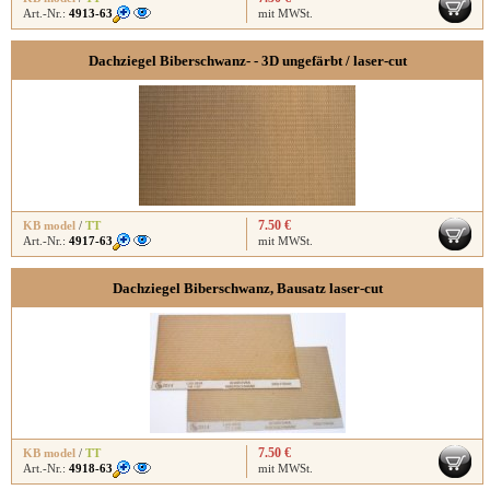
Art.-Nr.:
4913-63
mit MWSt.
Dachziegel Biberschwanz- - 3D ungefärbt / laser-cut
7.50 €
KB model
/
TT
Art.-Nr.:
4917-63
mit MWSt.
Dachziegel Biberschwanz, Bausatz laser-cut
7.50 €
KB model
/
TT
Art.-Nr.:
4918-63
mit MWSt.