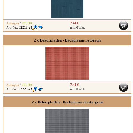
7.41 €
Auhagen
/
TT
,
H0
Art.-Nr.:
52217-23
mit MWSt.
2 x Dekorplatten - Dachpfanne rotbraun
7.41 €
Auhagen
/
TT
,
H0
Art.-Nr.:
52225-23
mit MWSt.
2 x Dekorplatten - Dachpfanne dunkelgrau