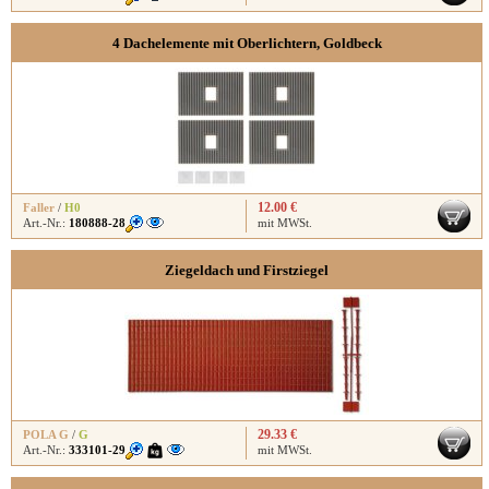
4 Dachelemente mit Oberlichtern, Goldbeck
12.00 €
Faller
/
H0
Art.-Nr.:
180888-28
mit MWSt.
Ziegeldach und Firstziegel
29.33 €
POLA G
/
G
Art.-Nr.:
333101-29
mit MWSt.