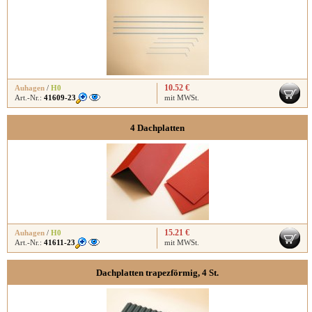
10.52 €
Auhagen
/
H0
Art.-Nr.:
41609-23
mit MWSt.
4 Dachplatten
15.21 €
Auhagen
/
H0
Art.-Nr.:
41611-23
mit MWSt.
Dachplatten trapezförmig, 4 St.