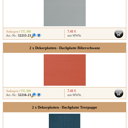
7.41 €
Auhagen
/
TT
,
H0
Art.-Nr.:
52215-23
mit MWSt.
2 x Dekorplatten - Dachplatte Biberschwanz
7.41 €
Auhagen
/
TT
,
H0
Art.-Nr.:
52216-23
mit MWSt.
2 x Dekorplatten - Dachplatte Teerpappe