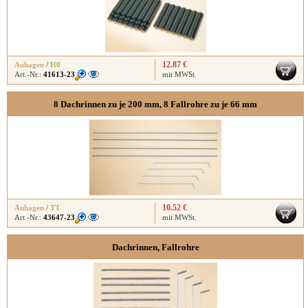
12.87 €
Auhagen
/
H0
Art.-Nr.:
41613-23
mit MWSt.
8 Dachrinnen zu je 200 mm, 8 Fallrohre zu je 66 mm
10.52 €
Auhagen
/
TT
Art.-Nr.:
43647-23
mit MWSt.
Dachrinnen, Fallrohre