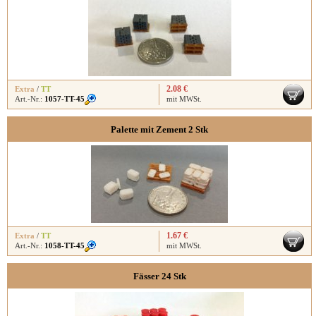
2.08 €
Extra
/
TT
Art.-Nr.:
1057-TT-45
mit MWSt.
Palette mit Zement 2 Stk
1.67 €
Extra
/
TT
Art.-Nr.:
1058-TT-45
mit MWSt.
Fässer 24 Stk