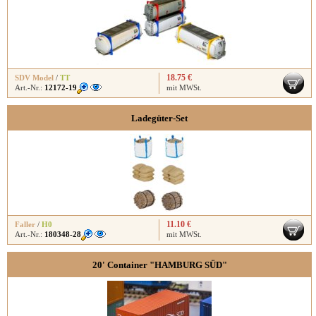
18.75 €
SDV Model
/
TT
Art.-Nr.:
12172-19
mit MWSt.
Ladegüter-Set
11.10 €
Faller
/
H0
Art.-Nr.:
180348-28
mit MWSt.
20' Container "HAMBURG SÜD"