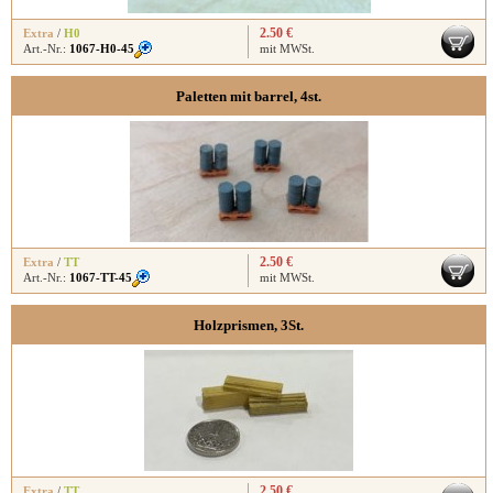
2.50 €
Extra
/
H0
Art.-Nr.:
1067-H0-45
mit MWSt.
Paletten mit barrel, 4st.
2.50 €
Extra
/
TT
Art.-Nr.:
1067-TT-45
mit MWSt.
Holzprismen, 3St.
2.50 €
Extra
/
TT