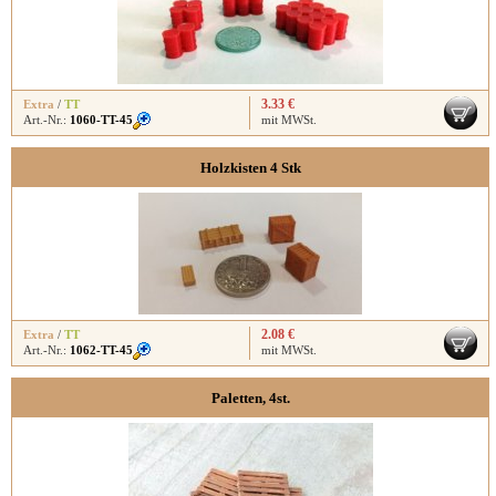
3.33 €
Extra
/
TT
Art.-Nr.:
1060-TT-45
mit MWSt.
Holzkisten 4 Stk
2.08 €
Extra
/
TT
Art.-Nr.:
1062-TT-45
mit MWSt.
Paletten, 4st.