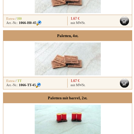
1.67 €
Extra
/
H0
Art.-Nr.:
1066-H0-45
mit MWSt.
Paletten, 4st.
1.67 €
Extra
/
TT
Art.-Nr.:
1066-TT-45
mit MWSt.
Paletten mit barrel, 2st.