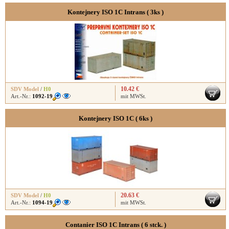
Kontejnery ISO 1C Intrans ( 3ks )
10.42 €
SDV Model
/
H0
Art.-Nr.:
1092-19
mit MWSt.
Kontejnery ISO 1C ( 6ks )
20.63 €
SDV Model
/
H0
Art.-Nr.:
1094-19
mit MWSt.
Contanier ISO 1C Intrans ( 6 stck. )