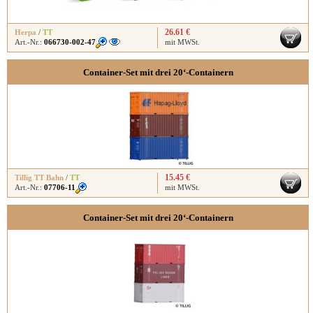
26.61 €
Herpa
/
TT
Art.-Nr.:
066730-002-47
mit MWSt.
Container-Set mit drei 20‘-Containern
15.45 €
Tillig TT Bahn
/
TT
Art.-Nr.:
07706-11
mit MWSt.
Container-Set mit drei 20‘-Containern