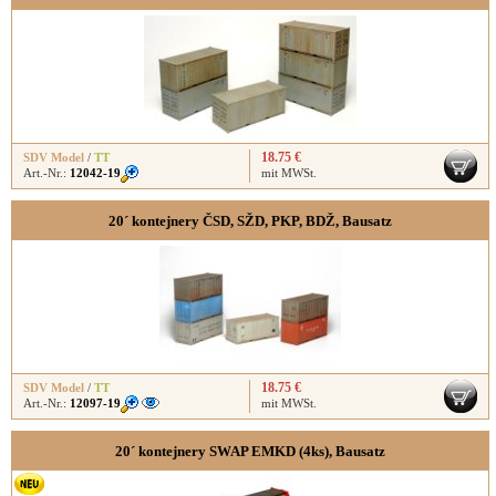
18.75 €
SDV Model
/
TT
Art.-Nr.:
12042-19
mit MWSt.
20´ kontejnery ČSD, SŽD, PKP, BDŽ, Bausatz
18.75 €
SDV Model
/
TT
Art.-Nr.:
12097-19
mit MWSt.
20´ kontejnery SWAP EMKD (4ks), Bausatz