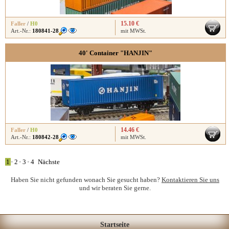
15.10 €
Faller
/
H0
Art.-Nr.:
180841-28
mit MWSt.
40' Container "HANJIN"
14.46 €
Faller
/
H0
Art.-Nr.:
180842-28
mit MWSt.
1
•
2
•
3
•
4
Nächste
Haben Sie nicht gefunden wonach Sie gesucht haben?
Kontaktieren Sie uns
und wir beraten Sie gerne.
Startseite