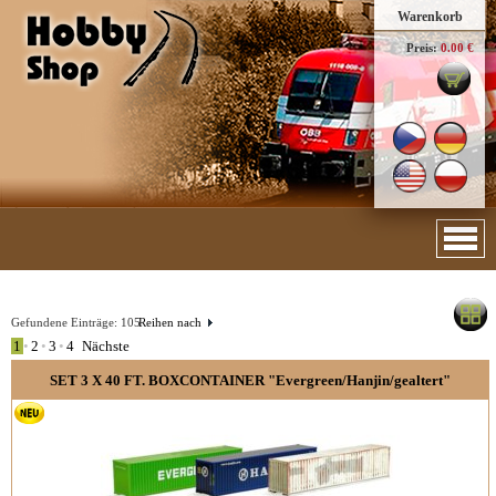
Warenkorb
Preis:
0.00 €
Gefundene Einträge:
105
Reihen nach
1
•
2
•
3
•
4
Nächste
SET 3 X 40 FT. BOXCONTAINER "Evergreen/Hanjin/gealtert"