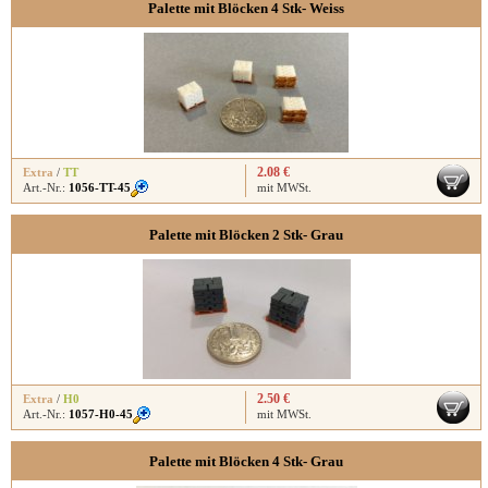
Palette mit Blöcken 4 Stk- Weiss
2.08 €
Extra
/
TT
Art.-Nr.:
1056-TT-45
mit MWSt.
Palette mit Blöcken 2 Stk- Grau
2.50 €
Extra
/
H0
Art.-Nr.:
1057-H0-45
mit MWSt.
Palette mit Blöcken 4 Stk- Grau