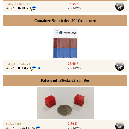
15.55 €
Tillig TT Bahn
/
TT
Art.-Nr.:
07707-11
mit MWSt.
Container-Set mit drei 20‘-Containern
26.60 €
Tillig H0 Bahn
/
H0
Art.-Nr.:
09836-11
mit MWSt.
Palette mit Blöcken 2 Stk- Rot
2.50 €
Extra
/
H0
Art.-Nr.:
1055-H0-45
mit MWSt.