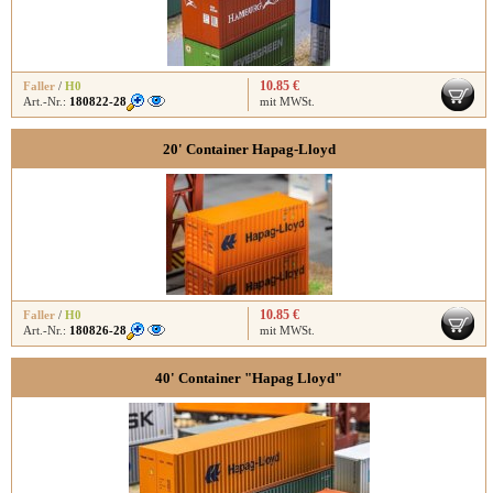
10.85 €
Faller
/
H0
Art.-Nr.:
180822-28
mit MWSt.
20' Container Hapag-Lloyd
10.85 €
Faller
/
H0
Art.-Nr.:
180826-28
mit MWSt.
40' Container "Hapag Lloyd"