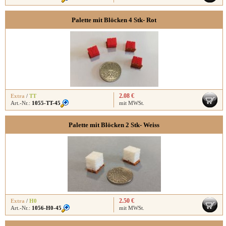
Palette mit Blöcken 4 Stk- Rot
2.08 €
Extra
/
TT
Art.-Nr.:
1055-TT-45
mit MWSt.
Palette mit Blöcken 2 Stk- Weiss
2.50 €
Extra
/
H0
Art.-Nr.:
1056-H0-45
mit MWSt.