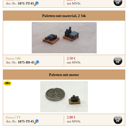
Art.-Nr.:
1071-TT-45
mit MWSt.
Paletten mit material, 2 Stk
2.50 €
Extra
/
H0
Art.-Nr.:
1075-H0-45
mit MWSt.
Paletten mit motor
2.08 €
Extra
/
TT
Art.-Nr.:
1075-TT-45
mit MWSt.