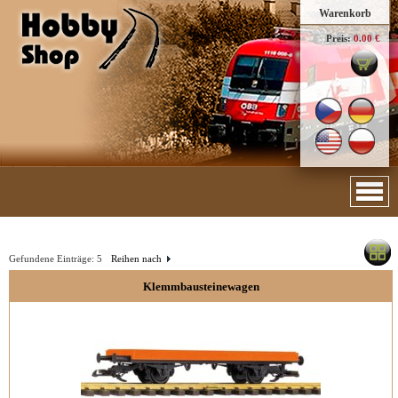
Warenkorb
Preis:
0.00 €
Gefundene Einträge:
5
Reihen nach
Klemmbausteinewagen