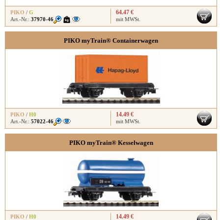
64.47 €
PIKO
/
G
Art.-Nr.:
37970-46
mit MWSt.
PIKO myTrain® Containerwagen
14.49 €
PIKO
/
H0
Art.-Nr.:
57022-46
mit MWSt.
PIKO myTrain® Kesselwagen
14.49 €
PIKO
/
H0