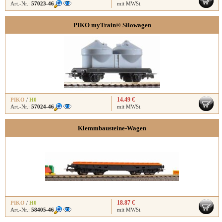
Art.-Nr.:
57023-46
mit MWSt.
PIKO myTrain® Silowagen
14.49 €
PIKO
/
H0
Art.-Nr.:
57024-46
mit MWSt.
Klemmbausteine-Wagen
18.87 €
PIKO
/
H0
Art.-Nr.:
58405-46
mit MWSt.