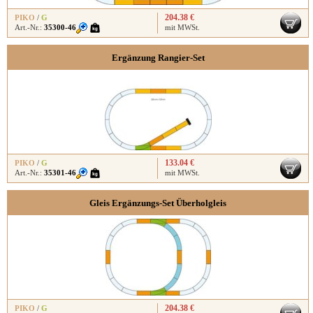
204.38 €
PIKO
/
G
Art.-Nr.:
35300-46
mit MWSt.
Ergänzung Rangier-Set
133.04 €
PIKO
/
G
Art.-Nr.:
35301-46
mit MWSt.
Gleis Ergänzungs-Set Überholgleis
204.38 €
PIKO
/
G