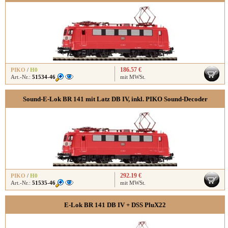
186.57 €
PIKO
/
H0
Art.-Nr.:
51534-46
mit MWSt.
Sound-E-Lok BR 141 mit Latz DB IV, inkl. PIKO Sound-Decoder
292.19 €
PIKO
/
H0
Art.-Nr.:
51535-46
mit MWSt.
E-Lok BR 141 DB IV + DSS PluX22