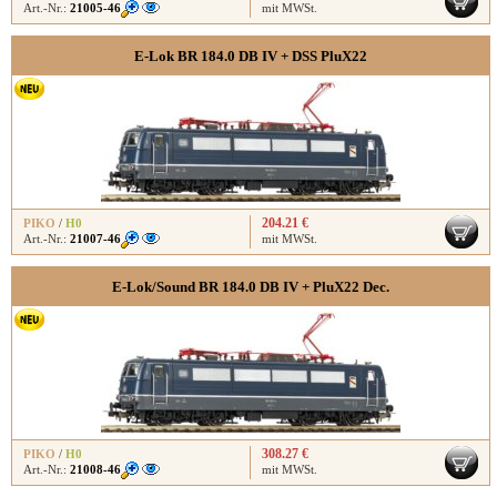
Art.-Nr.:
21005-46
mit MWSt.
E-Lok BR 184.0 DB IV + DSS PluX22
204.21 €
PIKO
/
H0
Art.-Nr.:
21007-46
mit MWSt.
E-Lok/Sound BR 184.0 DB IV + PluX22 Dec.
308.27 €
PIKO
/
H0
Art.-Nr.:
21008-46
mit MWSt.