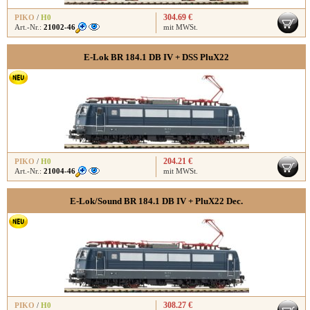
304.69 €
PIKO
/
H0
Art.-Nr.:
21002-46
mit MWSt.
E-Lok BR 184.1 DB IV + DSS PluX22
204.21 €
PIKO
/
H0
Art.-Nr.:
21004-46
mit MWSt.
E-Lok/Sound BR 184.1 DB IV + PluX22 Dec.
308.27 €
PIKO
/
H0