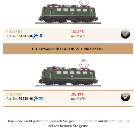
186.57 €
PIKO
/
H0
Art.-Nr.:
51537-46
mit MWSt.
E-Lok/Sound BR 141 DB IV + PluX22 Dec.
292.19 €
PIKO
/
H0
Art.-Nr.:
51538-46
mit MWSt.
Haben Sie nicht gefunden wonach Sie gesucht haben?
Kontaktieren Sie uns
und wir beraten Sie gerne.