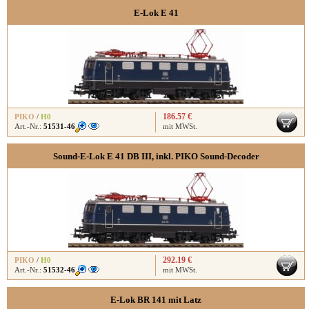
E-Lok E 41
186.57 €
PIKO
/
H0
Art.-Nr.:
51531-46
mit MWSt.
Sound-E-Lok E 41 DB III, inkl. PIKO Sound-Decoder
292.19 €
PIKO
/
H0
Art.-Nr.:
51532-46
mit MWSt.
E-Lok BR 141 mit Latz