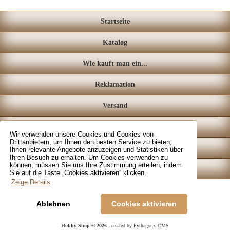
Startseite
Katalog
Wie kauft man ein...
Reklamation
Versand
Loyalitätssystem
Wir verwenden unsere Cookies und Cookies von
Drittanbietern, um Ihnen den besten Service zu bieten,
Fachgeschäft
Ihnen relevante Angebote anzuzeigen und Statistiken über
Ihren Besuch zu erhalten. Um Cookies verwenden zu
können, müssen Sie uns Ihre Zustimmung erteilen, indem
Kontakt
Sie auf die Taste „Cookies aktivieren“ klicken.
Zeige Details
Ablehnen
Cookies aktivieren
Hobby-Shop © 2026
- created by Pythagoras CMS