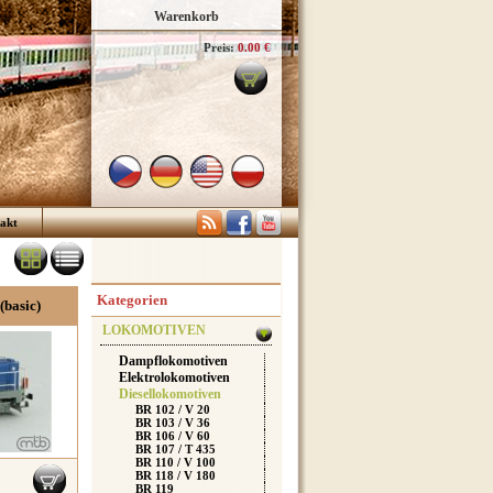
Warenkorb
Preis:
0.00 €
akt
Kategorien
(basic)
LOKOMOTIVEN
Dampflokomotiven
Elektrolokomotiven
Diesellokomotiven
BR 102 / V 20
BR 103 / V 36
BR 106 / V 60
BR 107 / T 435
BR 110 / V 100
BR 118 / V 180
BR 119