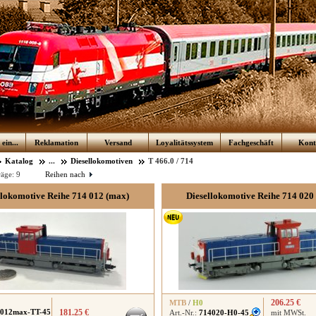
ein...
Reklamation
Versand
Loyalitätssystem
Fachgeschäft
Kont
Katalog
...
Diesellokomotiven
T 466.0 / 714
räge:
9
Reihen nach
llokomotive Reihe 714 012 (max)
Diesellokomotive Reihe 714 020 
206.25 €
MTB
/
H0
012max-TT-45
181.25 €
Art.-Nr.:
714020-H0-45
mit MWSt.