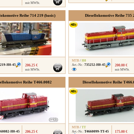
mit MWSt.
lokomotive Reihe 714 219 (basic)
Diesellokomotive Reihe 735 
MTB
/
H0
219-H0-45
Art.-Nr.:
735252-H0-45
206.25 €
200.00 €
mit MWSt.
mit MWSt.
sellokomotive Reihe T466.0082
Diesellokomotive Reihe T466.
MTB
/
TT
60082-H0-45
206.25 €
Art.-Nr.:
T4660099-TT-45
175.00 €