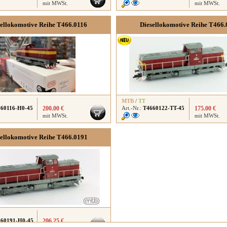
mit MWSt.
mit MWSt.
sellokomotive Reihe T466.0116
Diesellokomotive Reihe T466.
MTB
/
TT
60116-H0-45
200.00 €
Art.-Nr.:
T4660122-TT-45
175.00 €
mit MWSt.
mit MWSt.
sellokomotive Reihe T466.0191
60191-H0-45
206.25 €