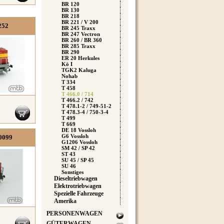
BR 120
BR 130
BR 218
BR 221 / V 200
252
BR 245 Traxx
BR 247 Vectron
BR 260 / BR 360
BR 285 Traxx
BR 290
ER 20 Herkules
Kö I
TGK2 Kaluga
Nohab
T 334
T 458
T 466.0 / 714
T 466.2 / 742
T 478.1-2 / 749-51-2
T 478.3-4 / 750-3-4
T 499
T 669
DE 18 Vossloh
G6 Vossloh
0099
G1206 Vossloh
SM 42 / SP 42
ST 43
SU 45 / SP 45
SU 46
Sonstiges
Dieseltriebwagen
Elektrotriebwagen
Spezielle Fahrzeuge
Amerika
PERSONENWAGEN
GÜTERWAGEN