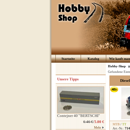
Startseite
Katalog
Wie kauft man 
Hobby-Shop
Gefundene Eint
Unsere Tipps
Diese
Contejner 40´"BERTSCHI"
6.46 €
/
5.00 €
MTB
/
TT
Mehr
Art.-Nr.:
714