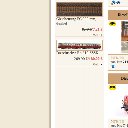
Diesel
Gleisbettung FG 900 mm,
dunkel
8.49 €
/
7.21 €
Mehr
Dieseltriebw. Rh 810 ZSSK
MTB
/
H0
269.90 €
/
180.00 €
Art.-Nr.:
714
Mehr
Die
MTB
/
H0
Art.-Nr.:
T46