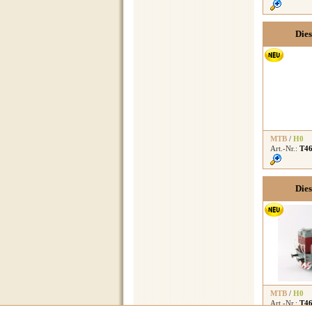
Die
MTB
/
H0
Art.-Nr.:
T46
Die
MTB
/
H0
Art.-Nr.:
T46