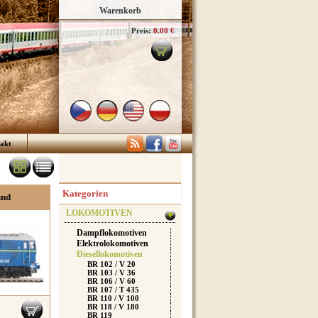
Warenkorb
Preis:
0.00 €
akt
Kategorien
und
LOKOMOTIVEN
Dampflokomotiven
Elektrolokomotiven
Diesellokomotiven
BR 102 / V 20
BR 103 / V 36
BR 106 / V 60
BR 107 / T 435
BR 110 / V 100
BR 118 / V 180
BR 119