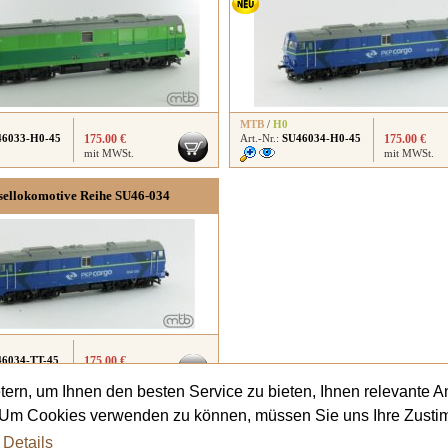
MTB
/
H0
46033-H0-45
175.00 €
Art.-Nr.:
SU46034-H0-45
175.00 €
mit MWSt.
mit MWSt.
sellokomotive Reihe SU46-034
6034-TT-45
175.00 €
mit MWSt.
ern, um Ihnen den besten Service zu bieten, Ihnen relevante 
. Um Cookies verwenden zu können, müssen Sie uns Ihre Zusti
e nicht gefunden wonach Sie gesucht haben?
Kontaktieren Sie uns
und wir beraten 
 Details