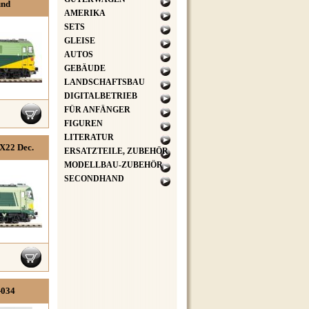
und
AMERIKA
SETS
GLEISE
AUTOS
GEBÄUDE
LANDSCHAFTSBAU
DIGITALBETRIEB
FÜR ANFÄNGER
FIGUREN
LITERATUR
X22 Dec.
ERSATZTEILE, ZUBEHÖR
MODELLBAU-ZUBEHÖR
SECONDHAND
-034