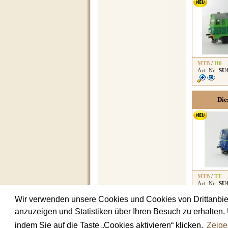
MTB
/
H0
Art.-Nr.:
SU
Die
MTB
/
TT
Art.-Nr.:
SU4
Wir verwenden unsere Cookies und Cookies von Drittanbiet
anzuzeigen und Statistiken über Ihren Besuch zu erhalten
Haben Si
indem Sie auf die Taste „Cookies aktivieren“ klicken.
Zeige