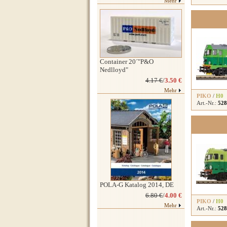
Mehr
Container 20´"P&O
Nedlloyd"
4.17 €
/
3.50 €
Mehr
PIKO
/
H0
Art.-Nr.:
528
POLA-G Katalog 2014, DE
6.80 €
/
4.00 €
PIKO
/
H0
Mehr
Art.-Nr.:
528