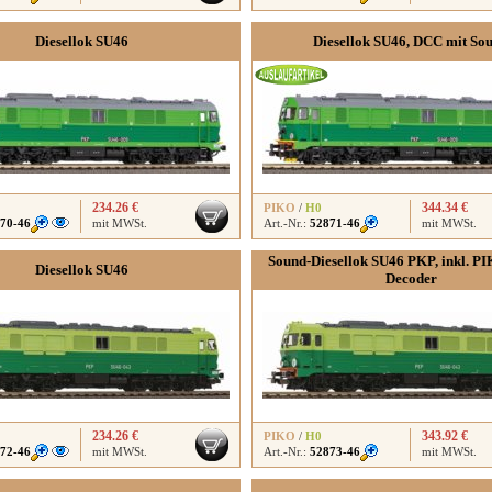
Diesellok SU46
Diesellok SU46, DCC mit So
234.26 €
344.34 €
PIKO
/
H0
70-46
mit MWSt.
Art.-Nr.:
52871-46
mit MWSt.
Sound-Diesellok SU46 PKP, inkl. P
Diesellok SU46
Decoder
234.26 €
343.92 €
PIKO
/
H0
72-46
mit MWSt.
Art.-Nr.:
52873-46
mit MWSt.