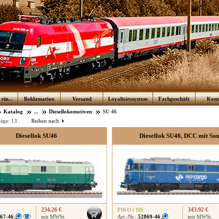
ein...
Reklamation
Versand
Loyalitätssystem
Fachgeschäft
Kont
Katalog
...
Diesellokomotiven
SU 46
räge:
13
Reihen nach
Diesellok SU46
Diesellok SU46, DCC mit So
234.26 €
343.92 €
PIKO
/
H0
67-46
mit MWSt.
Art.-Nr.:
52869-46
mit MWSt.