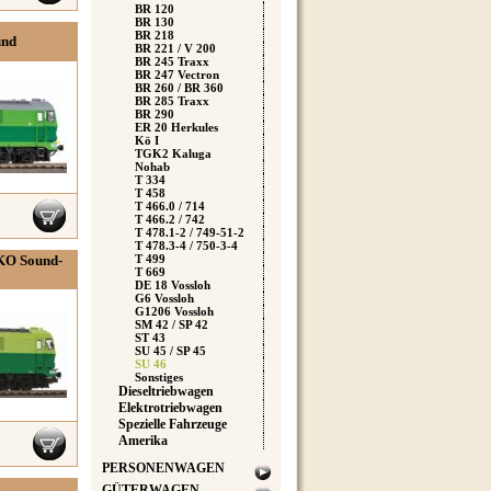
BR 120
BR 130
BR 218
und
BR 221 / V 200
BR 245 Traxx
BR 247 Vectron
BR 260 / BR 360
BR 285 Traxx
BR 290
ER 20 Herkules
Kö I
TGK2 Kaluga
Nohab
T 334
T 458
T 466.0 / 714
T 466.2 / 742
T 478.1-2 / 749-51-2
T 478.3-4 / 750-3-4
IKO Sound-
T 499
T 669
DE 18 Vossloh
G6 Vossloh
G1206 Vossloh
SM 42 / SP 42
ST 43
SU 45 / SP 45
SU 46
Sonstiges
Dieseltriebwagen
Elektrotriebwagen
Spezielle Fahrzeuge
Amerika
PERSONENWAGEN
GÜTERWAGEN