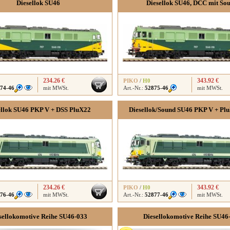
Diesellok SU46
Diesellok SU46, DCC mit So
234.26 €
343.92 €
PIKO
/
H0
74-46
mit MWSt.
Art.-Nr.:
52875-46
mit MWSt.
ellok SU46 PKP V + DSS PluX22
Diesellok/Sound SU46 PKP V + Plu
234.26 €
343.92 €
PIKO
/
H0
76-46
mit MWSt.
Art.-Nr.:
52877-46
mit MWSt.
sellokomotive Reihe SU46-033
Diesellokomotive Reihe SU46