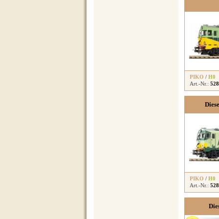
PIKO
/
H0
Art.-Nr.:
528
Dies
PIKO
/
H0
Art.-Nr.:
528
Die