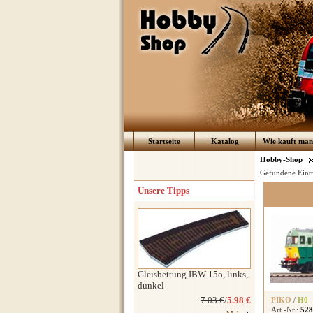
Startseite
Katalog
Wie kauft man 
Hobby-Shop
Gefundene Eint
Unsere Tipps
Gleisbettung IBW 15o, links,
dunkel
7.03 €
/
5.98 €
PIKO
/
H0
Art.-Nr.:
528