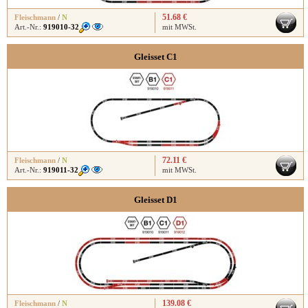
51.68 €
Fleischmann
/
N
Art.-Nr.:
919010-32
mit MWSt.
Gleisset C1
72.11 €
Fleischmann
/
N
Art.-Nr.:
919011-32
mit MWSt.
Gleisset D1
139.08 €
Fleischmann
/
N