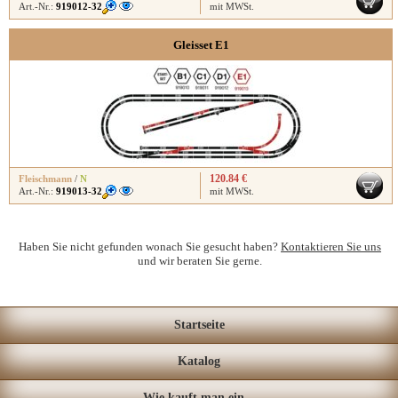
Art.-Nr.:
919012-32
mit MWSt.
Gleisset E1
120.84 €
Fleischmann
/
N
Art.-Nr.:
919013-32
mit MWSt.
Haben Sie nicht gefunden wonach Sie gesucht haben?
Kontaktieren Sie uns
und wir beraten Sie gerne.
Startseite
Katalog
Wie kauft man ein...