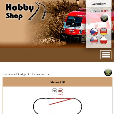
Warenkorb
Preis:
0.00 €
Gefundene Einträge:
4
Reihen nach
Gleisset B1