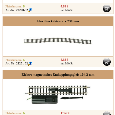
4.18 €
Fleischmann
/
N
Art.-Nr.:
22200-32
mit MWSt.
Flexibles Gleis starr 730 mm
4.18 €
Fleischmann
/
N
Art.-Nr.:
22201-32
mit MWSt.
Elektromagnetisches Entkupplungsgleis 104,2 mm
17.67 €
Fleischmann
/
N