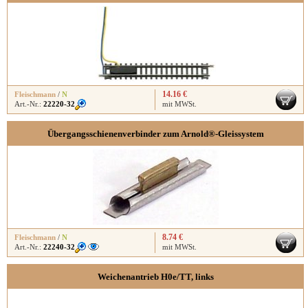
14.16 €
Fleischmann
/
N
Art.-Nr.:
22220-32
mit MWSt.
Übergangsschienenverbinder zum Arnold®-Gleissystem
8.74 €
Fleischmann
/
N
Art.-Nr.:
22240-32
mit MWSt.
Weichenantrieb H0e/TT, links