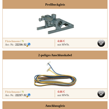
Prellbockgleis
4.66 €
Fleischmann
/
N
Art.-Nr.:
22216-32
mit MWSt.
2-poliges Anschlusskabel
4.66 €
Fleischmann
/
N
Art.-Nr.:
22217-32
mit MWSt.
Anschlussgleis