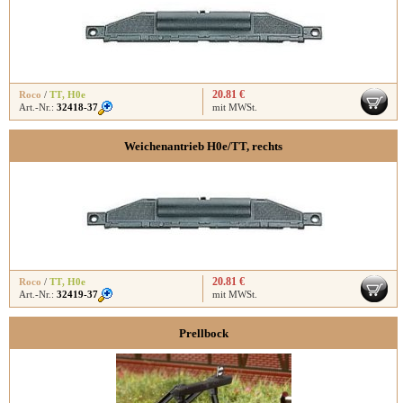
20.81 €
Roco
/
TT
,
H0e
Art.-Nr.:
32418-37
mit MWSt.
Weichenantrieb H0e/TT, rechts
20.81 €
Roco
/
TT
,
H0e
Art.-Nr.:
32419-37
mit MWSt.
Prellbock