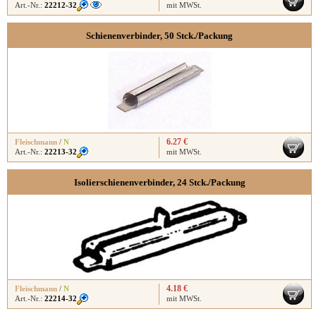
Art.-Nr.:
22212-32
mit MWSt.
Schienenverbinder, 50 Stck./Packung
6.27 €
Fleischmann
/
N
Art.-Nr.:
22213-32
mit MWSt.
Isolierschienenverbinder, 24 Stck./Packung
4.18 €
Fleischmann
/
N
Art.-Nr.:
22214-32
mit MWSt.