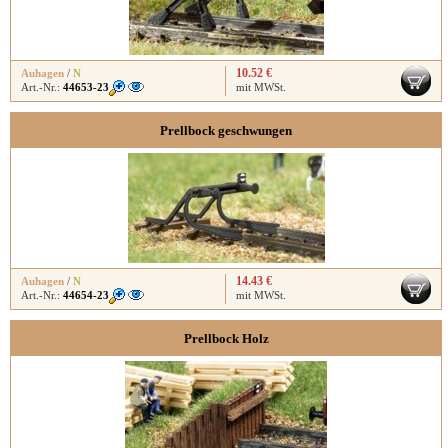
10.52 €
Auhagen
/
N
Art.-Nr.:
44653-23
mit MWSt.
Prellbock geschwungen
14.43 €
Auhagen
/
N
Art.-Nr.:
44654-23
mit MWSt.
Prellbock Holz