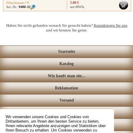
5.00 €
Fleischmann
/
N
Art.-Nr.:
9480-32
mit MWSt.
Haben Sie nicht gefunden wonach Sie gesucht haben?
Kontaktieren Sie uns
und wir beraten Sie gerne.
Startseite
Katalog
Wie kauft man ein...
Reklamation
Versand
Loyalitätssystem
Wir verwenden unsere Cookies und Cookies von
Drittanbietern, um Ihnen den besten Service zu bieten,
Fachgeschäft
Ihnen relevante Angebote anzuzeigen und Statistiken über
Ihren Besuch zu erhalten. Um Cookies verwenden zu