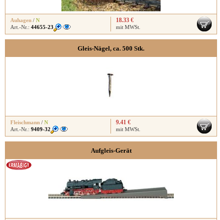
18.33 €
Auhagen
/
N
Art.-Nr.:
44655-23
mit MWSt.
Gleis-Nägel, ca. 500 Stk.
9.41 €
Fleischmann
/
N
Art.-Nr.:
9409-32
mit MWSt.
Aufgleis-Gerät