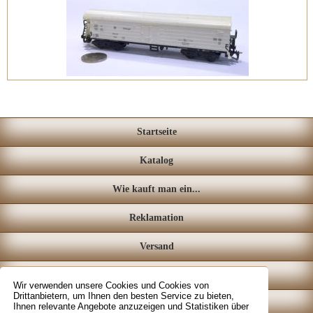
Startseite
Katalog
Wie kauft man ein...
Reklamation
Versand
Loyalitätssystem
Wir verwenden unsere Cookies und Cookies von
Drittanbietern, um Ihnen den besten Service zu bieten,
Fachgeschäft
Ihnen relevante Angebote anzuzeigen und Statistiken über