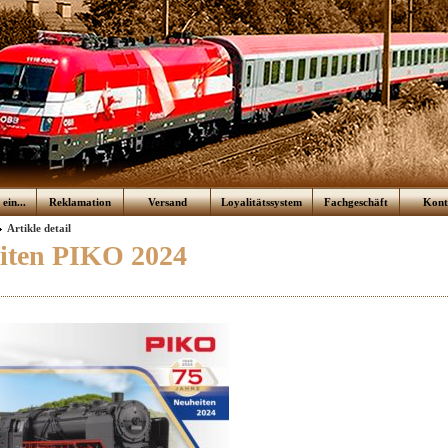
ein...
Reklamation
Versand
Loyalitätssystem
Fachgeschäft
Kont
Artikle detail
iten PIKO 2024