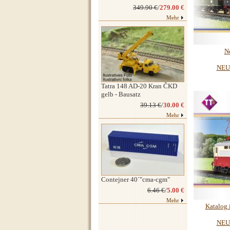
349.90 €
/
279.00 €
Mehr
N
NEU
Tatra 148 AD-20 Kran ČKD
gelb - Bausatz
39.13 €
/
30.00 €
Mehr
Contejner 40´"cma-cgm"
6.46 €
/
5.00 €
Mehr
Katalog 
NEU