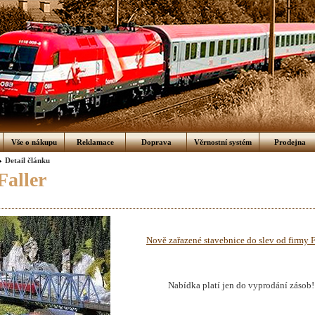
Vše o nákupu
Reklamace
Doprava
Věrnostní systém
Prodejna
Detail článku
Faller
Nově zařazené stavebnice do slev od firmy Fa
Nabídka platí jen do vyprodání zásob!