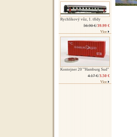
Rychlíkový vůz, 1. třídy
56.90 €
/
39.99 €
Více
Kontejner 20´"Hamburg Sud"
4.17 €
/
3.50 €
Více