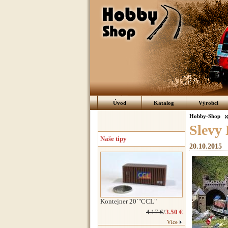
Úvod
Katalog
Výrobci
Hobby-Shop
Slevy 
Naše tipy
20.10.2015
Kontejner 20´"CCL"
4.17 €
/
3.50 €
Více