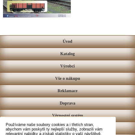
Úvod
Katalog
Výrobci
Vše o nákupu
Reklamace
Doprava
Věrnostní systém
Používáme naše soubory cookies a i třetích stran,
Prodejna
abychom vám poskytli ty nejlepší služby, zobrazili vám
relevantní nabídky a získali statistiky o vaší návštěvě.