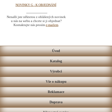
NOVINKY G - K OBJEDNÁNÍ
---------------------
Nenašli jste některou z ohlášených novinek
u nás na webu a chcete si ji objednat?
Kontaktujte nás prosím
e-mailem
.
Úvod
Katalog
Výrobci
Vše o nákupu
Reklamace
Doprava