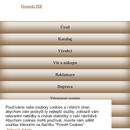
Prospekt PDF
Úvod
Katalog
Výrobci
Vše o nákupu
Reklamace
Doprava
Věrnostní systém
Používáme naše soubory cookies a i třetích stran,
Prodejna
abychom vám poskytli ty nejlepší služby, zobrazili vám
relevantní nabídky a získali statistiky o vaší návštěvě.
Abychom cookies mohli používat, musíte nám udělit
Kontakt
souhlas kliknutím na tlačítko "Povolit Cookies".
Zobrazit detaily