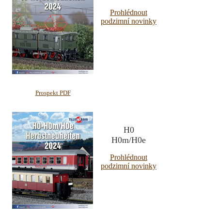
Prohlédnout
podzimní novinky
Prospekt PDF
H0
H0m/H0e
Prohlédnout
podzimní novinky