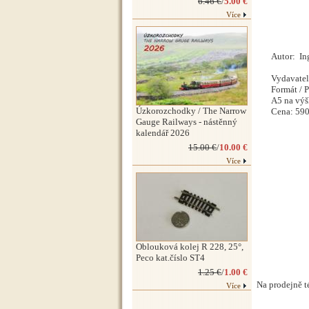
6.46 €
/
5.00 €
Více
Autor: In
Vydavatel
Formát / Poč
A5 na výšk
Úzkorozchodky / The Narrow
Cena: 590,
Gauge Railways - nástěnný
kalendář 2026
15.00 €
/
10.00 €
Více
Oblouková kolej R 228, 25°,
Peco kat.číslo ST4
1.25 €
/
1.00 €
Na prodejně té
Více