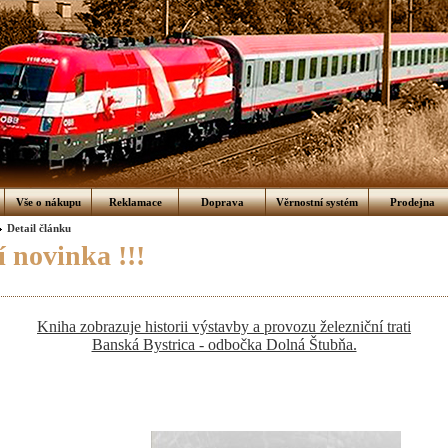
Vše o nákupu
Reklamace
Doprava
Věrnostní systém
Prodejna
Detail článku
 novinka !!!
Kniha zobrazuje historii výstavby a provozu železniční trati
Banská Bystrica - odbočka Dolná Štubňa.