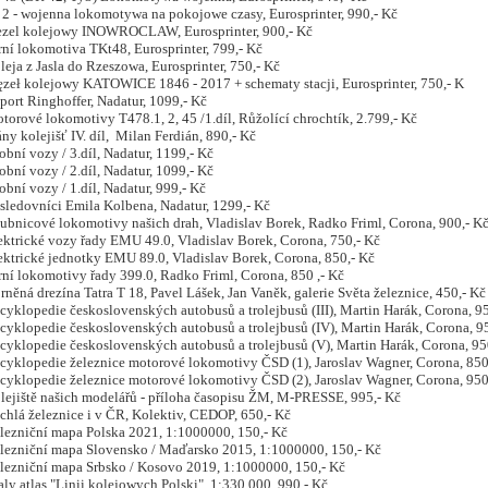
 - wojenna lokomotywa na pokojowe czasy, Eurosprinter, 990,- Kč
el kolejowy INOWROCLAW, Eurosprinter, 900,- Kč
í lokomotiva TKt48, Eurosprinter, 799,- Kč
a z Jasla do Rzeszowa, Eurosprinter, 750,- Kč
ł kolejowy KATOWICE 1846 - 2017 + schematy stacji, Eurosprinter, 750,- K
rt Ringhoffer, Nadatur, 1099,- Kč
ové lokomotivy T478.1, 2, 45 /1.díl, Růžolící chrochtík, 2.799,- Kč
 kolejišť IV. díl, Milan Ferdián, 890,- Kč
ní vozy / 3.díl, Nadatur, 1199,- Kč
ní vozy / 2.díl, Nadatur, 1099,- Kč
í vozy / 1.díl, Nadatur, 999,- Kč
edovníci Emila Kolbena, Nadatur, 1299,- Kč
nicové lokomotivy našich drah, Vladislav Borek, Radko Friml, Corona, 900,- K
trické vozy řady EMU 49.0, Vladislav Borek, Corona, 750,- Kč
trické jednotky EMU 89.0, Vladislav Borek, Corona, 850,- Kč
í lokomotivy řady 399.0, Radko Friml, Corona, 850 ,- Kč
ná drezína Tatra T 18, Pavel Lášek, Jan Vaněk, galerie Světa železnice, 450,- Kč
lopedie československých autobusů a trolejbusů (III), Martin Harák, Corona, 95
lopedie československých autobusů a trolejbusů (IV), Martin Harák, Corona, 95
lopedie československých autobusů a trolejbusů (V), Martin Harák, Corona, 950
klopedie železnice motorové lokomotivy ČSD (1), Jaroslav Wagner, Corona, 850
klopedie železnice motorové lokomotivy ČSD (2), Jaroslav Wagner, Corona, 950
jiště našich modelářů - příloha časopisu ŽM, M-PRESSE, 995,- Kč
lá železnice i v ČR, Kolektiv, CEDOP, 650,- Kč
niční mapa Polska 2021, 1:1000000, 150,- Kč
niční mapa Slovensko / Maďarsko 2015, 1:1000000, 150,- Kč
niční mapa Srbsko / Kosovo 2019, 1:1000000, 150,- Kč
y atlas "Linii kolejowych Polski", 1:330 000, 990,- Kč