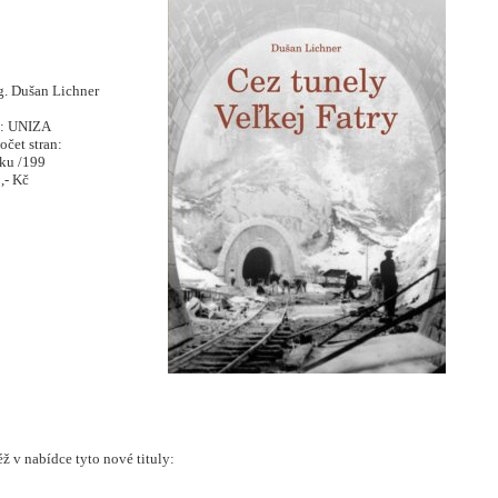
g. Dušan Lichner
: UNIZA
et stran:
u /199
- Kč
ž v nabídce tyto nové tituly: