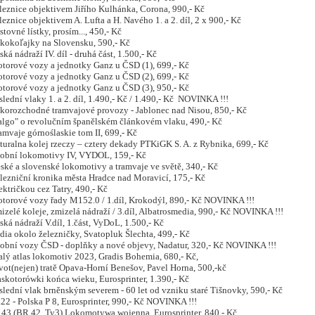
znice objektivem Jiřího Kulhánka, Corona, 990,- Kč
nice objektivem A. Lufta a H. Navého 1. a 2. díl, 2 x 900,- Kč
vné lístky, prosím..., 450,- Kč
koľajky na Slovensku, 590,- Kč
 nádraží IV. díl - druhá část, 1.500,- Kč
rové vozy a jednotky Ganz u ČSD (1), 699,- Kč
rové vozy a jednotky Ganz u ČSD (2), 699,- Kč
rové vozy a jednotky Ganz u ČSD (3), 950,- Kč
dní vlaky 1. a 2. díl, 1.490,- Kč / 1.490,- Kč NOVINKA !!!
rozchodné tramvajové provozy - Jablonec nad Nisou, 850,- Kč
go" o revolučním španělském článkovém vlaku, 490,- Kč
vaje górnoślaskie tom II, 699,- Kč
alna kolej rzeczy – cztery dekady PTKiGK S. A. z Rybnika, 699,- Kč
obní lokomotivy IV, VYDOL, 159,- Kč
ké a slovenské lokomotivy a tramvaje ve světě, 340,- Kč
ezniční kronika města Hradce nad Moravicí, 175,- Kč
ktričkou cez Tatry, 490,- Kč
rové vozy řady M152.0 / 1.díl, Krokodýl, 890,- Kč NOVINKA !!!
lé koleje, zmizelá nádraží / 3.díl, Albatrosmedia, 990,- Kč NOVINKA !!!
 nádraží V.díl, 1.část, VyDoL, 1.500,- Kč
a okolo železničky, Svatopluk Šlechta, 499,- Kč
obní vozy ČSD - doplňky a nové objevy, Nadatur, 320,- Kč NOVINKA !!!
ý atlas lokomotiv 2023, Gradis Bohemia, 680,- Kč,
ot(nejen) tratě Opava-Horní Benešov, Pavel Horna, 500,-kč
otorówki końca wieku, Eurosprinter, 1.390,- Kč
dní vlak brněnským severem - 60 let od vzniku staré Tišnovky, 590,- Kč
- Polska P 8, Eurosprinter, 990,- Kč NOVINKA !!!
3 (BR 42, Ty3) Lokomotywa wojenna, Eurosprinter, 840,- Kč