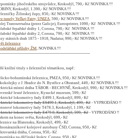
zpomínky jihočeského strojvůdce
,
Krokodýl, 790,- Kč NOVINKA !!!
INY, Krokodýl
, 1.390,- Kč NOVINKA !!!
lezničky Žilinskej župy, 850,- Kč NOVINKA !!!
z tunely Veľkej Fatry, UNIZA
, 590,- Kč NOVINKA !!!
 Transwersalna (przez Galicje), Eurosprinter, 1090,- Kč NOVINKA !!!
bské řepařské dráhy 1, Corona, 790,- Kč NOVINKA !!!
bské řepařské dráhy 2, Corona, 790,- Kč NOVINKA !!!
 státních drah 1875 - 1918, Nadatur, 990,- Kč NOVINKA !!!
vět železnice
odelářské přílohy ŽM
,
NOVINKA !!!
-------------------------------------------------------------------------
ší knížní tituly s železniční tématikou, např.:
cko-bohumínská železnica, PMZA, 950,- Kč NOVINKA !!!
olejky z J. Hradce do N. Bystřice a Obrataně, 449,- Kč NOVINKA !!!
trická místní dráha TÁBOR - BECHYNĚ, Krokodýl, 990,- Kč NOVINKA !!!
enské lesné železnice, Kysucké muzeum, 599,- Kč
trické lokomotivy řady E499.1, Krokodýl, 899,- Kč
ektrické lokomotivy řady ES499.1, Krokodýl, 499,- Kč
- VYPRODÁNO !!
rové lokomotivy řady T478.3, Krokodýl, 1.199,- Kč
ektrické lokomotivy řady E479.0, Krokodýl, 599,- Kč
- VYPRODÁNO !!
em na konec světa, Krokodýl, 699,- Kč
znice na Blatensku, Krokodýl, 499,- Kč
onárazníkové kolejové autobusy ČSD, Corona, 950,- Kč
ovarská dráha, Corona, 950,- Kč
mínka na děčínské štokry, Corona, 950,- Kč