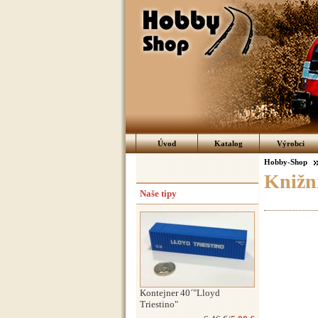
Úvod
Katalog
Výrobci
Hobby-Shop
Knižní
Naše tipy
Kontejner 40´"Lloyd
Triestino"