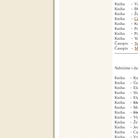
Kniha -
V
Kniha
- BOB
Kniha -
Že
Kniha -
Ce
Kniha - Kolej
Kniha - Pola
Kniha - Pola
Kniha - Vozy
Časopis -
S
Časopis -
M
-------------------
Nabízíme i dal
Kniha - Koši
Kniha - Úzkok
Kniha - Elek
Kniha - Slov
Kniha - Elek
Kniha -
El
Kniha - Moto
Kniha -
El
Kniha - Vlak
Kniha - Žele
Kniha - Jedn
Kniha - Cukr
Kniha - Vzpo