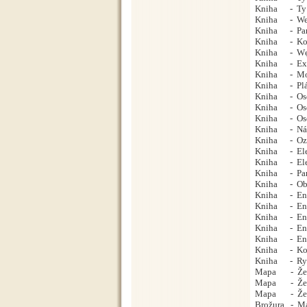
Kniha - Ty 2
Kniha - Wez
Kniha - Parn
Kniha - Kolej
Kniha - Węze
Kniha - Expo
Kniha - Motor
Kniha - Plány
Kniha - Osob
Kniha - Osob
Kniha - Osobn
Kniha - Násl
Kniha - Ozub
Kniha - Elek
Kniha - Elek
Kniha - Parn
Kniha - Obrně
Kniha - Encyk
Kniha - Encyk
Kniha - Encyk
Kniha - Ency
Kniha - Ency
Kniha - Kole
Kniha - Rych
Mapa - Želez
Mapa - Želez
Mapa - Želez
Brožura - Mal