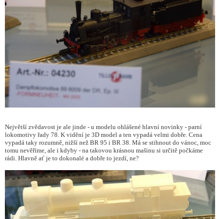
Největší zvědavost je ale jinde - u modelu ohlášené hlavní novinky - parní
lokomotivy řady 78. K vidění je 3D model a ten vypadá velmi dobře. Cena
vypadá taky rozumně, nižší než BR 95 i BR 38. Má se stihnout do vánoc, moc
tomu nevěříme, ale i kdyby - na takovou krásnou mašinu si určitě počkáme
rádi. Hlavně ať je to dokonalé a dobře to jezdí, ne?