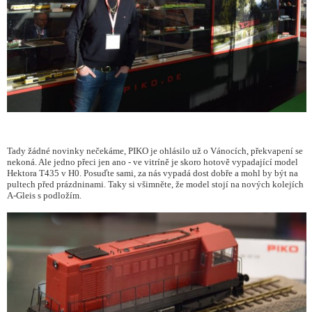
Tady žádné novinky nečekáme, PIKO je ohlásilo už o Vánocích, překvapení se
nekoná. Ale jedno přeci jen ano - ve vitríně je skoro hotově vypadající model
Hektora T435 v H0. Posuďte sami, za nás vypadá dost dobře a mohl by být na
pultech před prázdninami. Taky si všimněte, že model stojí na nových kolejích
A-Gleis s podložím.