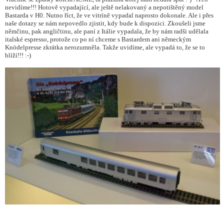
nevidíme!!! Hotově vypadající, ale ještě nelakovaný a nepotištěný model
Bastarda v H0. Nutno říct, že ve vitríně vypadal naprosto dokonale. Ale i přes
naše dotazy se nám nepovedlo zjistit, kdy bude k dispozici. Zkoušeli jsme
němčinu, pak angličtinu, ale paní z Itálie vypadala, že by nám radši udělala
italské espresso, protože co po ní chceme s Bastardem ani německým
Knödelpresse zkrátka nerozumněla. Takže uvidíme, ale vypadá to, že se to
blíží!!! :-)