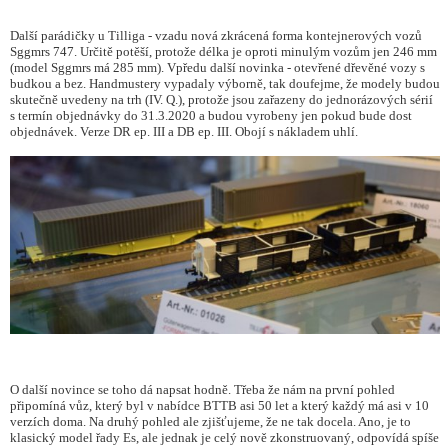
Další parádičky u Tilliga - vzadu nová zkrácená forma kontejnerových vozů
Sggmrs 747. Určitě potěší, protože délka je oproti minulým vozům jen 246 mm
(model Sggmrs má 285 mm). Vpředu další novinka - otevřené dřevěné vozy s
budkou a bez. Handmustery vypadaly výborně, tak doufejme, že modely budou
skutečně uvedeny na trh (IV. Q.), protože jsou zařazeny do jednorázových sérií
s termín objednávky do 31.3.2020 a budou vyrobeny jen pokud bude dost
objednávek. Verze DR ep. III a DB ep. III. Obojí s nákladem uhlí.
O další novince se toho dá napsat hodně. Třeba že nám na první pohled
připomíná vůz, který byl v nabídce BTTB asi 50 let a který každý má asi v 10
verzích doma. Na druhý pohled ale zjišťujeme, že ne tak docela. Ano, je to
klasický model řady Es, ale jednak je celý nově zkonstruovaný, odpovídá spíše