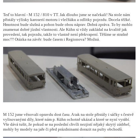
Teď to hlavní - M 152 / 810 v TT. Jak dlouho jsme se načekali! Na stole nám
přistály výlisky karoserií motoru i vlečňáku a odlitky pojezdu. Docela těžké.
Hmotnost bude slušná a pohon bude obou náprav. Dobrá zpráva. To by mohlo
znamenat dobré jízdní vlastnosti. Ale Kühn si vždy zakládal na kvalitě jak
provedení, tak pojezdu, takže to vlastně není překvapení. Těšíme se strašně
moc!!! Otázka na závěr: bude časem i Regionova? Možná.
M 152 jsme věnovali opravdu dost času. A tak na stole přistály i sáčky s čestvě
vylisovanými díly, které nám p. Kühn ochotně ukázal a které se nyní vyrábí.
Vše dává tušit, že pokud se na poslední chvíli nezjistí nějaký skrytý zádrhel,
mohly by modely na jaře či před prázdninami dorazit na pulty obchodů.