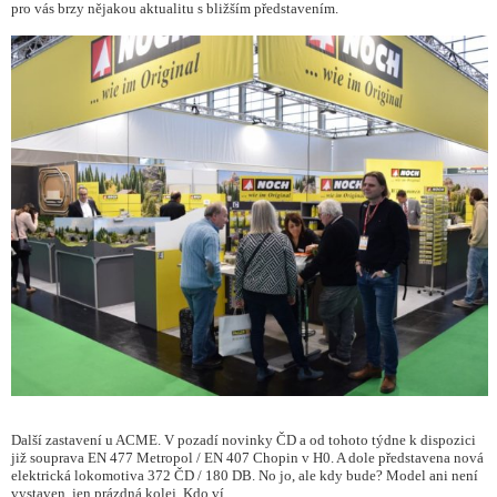
pro vás brzy nějakou aktualitu s bližším představením.
Další zastavení u ACME. V pozadí novinky ČD a od tohoto týdne k dispozici
již souprava EN 477 Metropol / EN 407 Chopin v H0. A dole představena nová
elektrická lokomotiva 372 ČD / 180 DB. No jo, ale kdy bude? Model ani není
vystaven, jen prázdná kolej. Kdo ví...