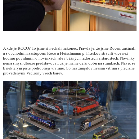
A kde je ROCO? To jsme si nechali nakonec. Pravda je, že jsme Rocem začínali
a s obchodním zástupcem Roco a Fleischmann p. Piterkou strávili více než
hodinu povídáním o novinkách, ale i běžných radostech a starostech. Novinky
nemá smysl dlouze představovat, už je máme delší dobu na stránkách. Navíc se
k některým ještě podrobněji vrátíme. Co nás zaujalo? Krásná vitrína s precizně
provedenými Vectrony všech barev.