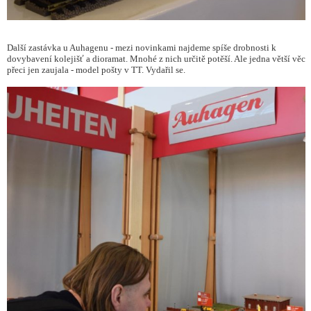
Další zastávka u Auhagenu - mezi novinkami najdeme spíše drobnosti k
dovybavení kolejišť a dioramat. Mnohé z nich určitě potěší. Ale jedna větší věc
přeci jen zaujala - model pošty v TT. Vydařil se.