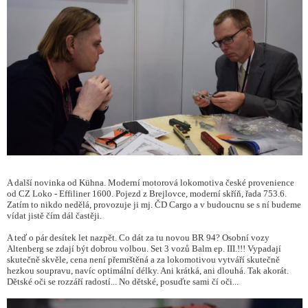
A další novinka od Kühna. Moderní motorová lokomotiva české provenience
od CZ Loko - Effiliner 1600. Pojezd z Brejlovce, moderní skříň, řada 753.6.
Zatím to nikdo nedělá, provozuje ji mj. ČD Cargo a v budoucnu se s ní budeme
vídat jistě čím dál častěji.
A teď o pár desítek let nazpět. Co dát za tu novou BR 94? Osobní vozy
Altenberg se zdají být dobrou volbou. Set 3 vozů Balm ep. III.!!! Vypadají
skutečně skvěle, cena není přemrštěná a za lokomotivou vytváří skutečně
hezkou soupravu, navíc optimální délky. Ani krátká, ani dlouhá. Tak akorát.
Dětské oči se rozzáří radostí... No dětské, posuďte sami čí oči...