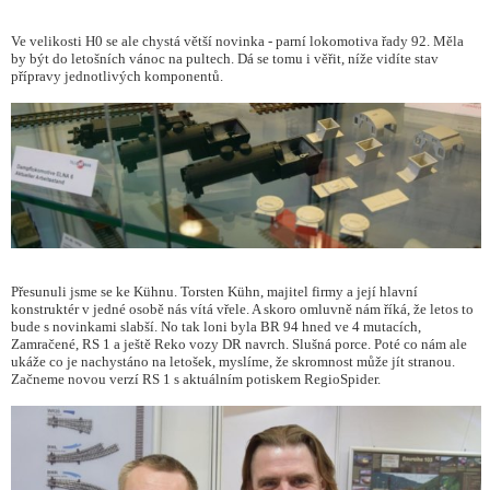
Ve velikosti H0 se ale chystá větší novinka - parní lokomotiva řady 92. Měla
by být do letošních vánoc na pultech. Dá se tomu i věřit, níže vidíte stav
přípravy jednotlivých komponentů.
Přesunuli jsme se ke Kühnu. Torsten Kühn, majitel firmy a její hlavní
konstruktér v jedné osobě nás vítá vřele. A skoro omluvně nám říká, že letos to
bude s novinkami slabší. No tak loni byla BR 94 hned ve 4 mutacích,
Zamračené, RS 1 a ještě Reko vozy DR navrch. Slušná porce. Poté co nám ale
ukáže co je nachystáno na letošek, myslíme, že skromnost může jít stranou.
Začneme novou verzí RS 1 s aktuálním potiskem RegioSpider.