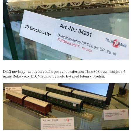
Další novinky - set dvou vozů s posuvnou střechou Tims 858 a za nimi jsou 4
různé Reko vozy DB. Všechno by mělo být před létem v prodeji.