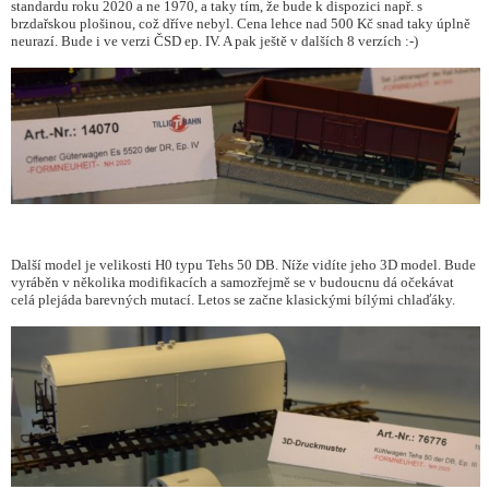
standardu roku 2020 a ne 1970, a taky tím, že bude k dispozici např. s
brzdařskou plošinou, což dříve nebyl. Cena lehce nad 500 Kč snad taky úplně
neurazí. Bude i ve verzi ČSD ep. IV. A pak ještě v dalších 8 verzích :-)
Další model je velikosti H0 typu Tehs 50 DB. Níže vidíte jeho 3D model. Bude
vyráběn v několika modifikacích a samozřejmě se v budoucnu dá očekávat
celá plejáda barevných mutací. Letos se začne klasickými bílými chlaďáky.