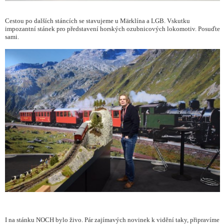
Cestou po dalších stáncích se stavujeme u Märklína a LGB. Vskutku
impozantní stánek pro představení horských ozubnicových lokomotiv. Posuďte
sami.
I na stánku NOCH bylo živo. Pár zajímavých novinek k vidění taky, připravíme