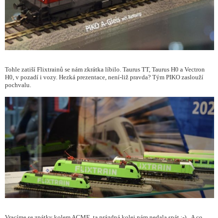
Tohle zatiší Flixtrainů se nám zkrátka líbilo. Taurus TT, Taurus H0 a Vectron
H0, v pozadí i vozy. Hezká prezentace, není-liž pravda? Tým PIKO zaslouží
pochvalu.
Vracíme se zpátky kolem ACME, ta prázdná kolej nám nedala spát :-) A co