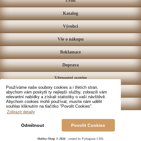
Úvod
Katalog
Výrobci
Vše o nákupu
Reklamace
Doprava
Věrnostní systém
Používáme naše soubory cookies a i třetích stran,
Prodejna
abychom vám poskytli ty nejlepší služby, zobrazili vám
relevantní nabídky a získali statistiky o vaší návštěvě.
Abychom cookies mohli používat, musíte nám udělit
Kontakt
souhlas kliknutím na tlačítko "Povolit Cookies".
Zobrazit detaily
Odmítnout
Povolit Cookies
Hobby-Shop © 2026
- created by Pythagoras CMS