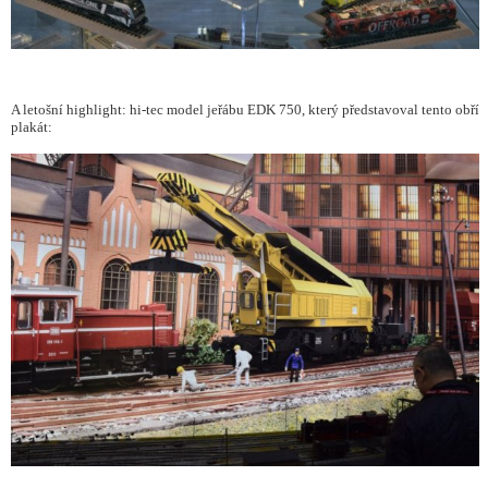
A letošní highlight: hi-tec model jeřábu EDK 750, který představoval tento obří
plakát: