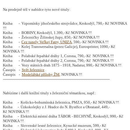
Na prodejně též v nabídce tyto nové tituly:
Kniha -
Vzpomínky jihočeského strojvůdce
,
Krokodýl, 790,- Kč NOVINKA
!!!
Kniha
- BOBINY, Krokodýl
, 1.390,- Kč NOVINKA !!!
Kniha -
Železničky Žilinskej župy, 850,- Kč NOVINKA !!!
Kniha -
Cez tunely Veľkej Fatry, UNIZA
, 590,- Kč NOVINKA !!!
Kniha - Kolej Transwersalna (przez Galicje), Eurosprinter, 1090,- Kč
NOVINKA !!!
Kniha - Polabské řepařské dráhy 1, Corona, 790,- Kč NOVINKA !!!
Kniha - Polabské řepařské dráhy 2, Corona, 790,- Kč NOVINKA !!!
Kniha - Vozy státních drah 1875 - 1918, Nadatur, 990,- Kč NOVINKA !!!
Časopis -
Svět železnice
Časopis -
Modelářské přílohy ŽM
,
NOVINKA !!!
--------------------------------------------------------------------------------------------
Nabízíme i další knížní tituly s železniční tématikou, např.:
Kniha - Košicko-bohumínská železnica, PMZA, 950,- Kč NOVINKA !!!
Kniha - Úzkokolejky z J. Hradce do N. Bystřice a Obrataně, 449,-
Kč NOVINKA !!!
Kniha - Elektrická místní dráha TÁBOR - BECHYNĚ, Krokodýl, 990,- Kč
NOVINKA !!!
Kniha - Slovenské lesné železnice, Kysucké muzeum, 599,- Kč