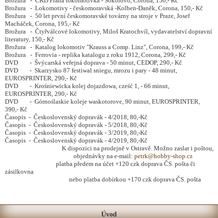
Brožura - ČKD Praha lokomotivka - Sokolovo, Corona, 150,- Kč
Brožura - Lokomotivy - českomoravská -Kolben-Daněk, Corona, 150,- Kč
Brožura - 50 let první českomoravské továrny na stroje v Praze, Josef
Macháček, Corona, 195,- Kč
Brožura - Čtyřválcové lokomotivy, Miloš Kratochvíl, vydavatelství dopravní
literatury, 150,- Kč
Brožura - Katalog lokomotiv "Krauss a Comp. Linz", Corona, 199,- Kč
Brožura - Ferrovia - replika katalogu z roku 1912, Corona, 299,- Kč
DVD - Švýcarská veřejná doprava - 50 minut, CEDOP, 290,- Kč
DVD - Skarzysko 87 festiwal sniegu, mrozu i pary - 48 minut,
EUROSPRINTER, 290,- Kč
DVD - Krośniewicka kolej dojazdowa, cześć 1, - 66 minut,
EUROSPRINTER, 290,- Kč
DVD - Górnoślaskie koleje waskotorove, 90 minut, EUROSPRINTER,
390,- Kč
Časopis - Československý dopravák - 4/2018, 80,-Kč
Časopis - Československý dopravák - 5/2018, 80,-Kč
Časopis - Československý dopravák - 3/2019, 80,-Kč
Časopis - Československý dopravák - 4/2019, 80,-Kč
K dispozici na prodejně v Ostravě. Možno zaslat i poštou,
objednávky na e-mail:
petrk@hobby-shop.cz
platba předem na účet +120 czk doprava ČS. pošta či
zásilkovna
nebo platba dobírkou +170 czk doprava ČS. pošta
Úvod