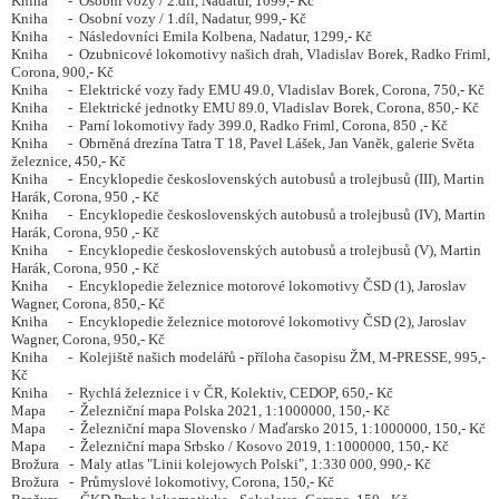
Kniha - Osobní vozy / 2.díl, Nadatur, 1099,- Kč
Kniha - Osobní vozy / 1.díl, Nadatur, 999,- Kč
Kniha - Následovníci Emila Kolbena, Nadatur, 1299,- Kč
Kniha - Ozubnicové lokomotivy našich drah, Vladislav Borek, Radko Friml,
Corona, 900,- Kč
Kniha - Elektrické vozy řady EMU 49.0, Vladislav Borek, Corona, 750,- Kč
Kniha - Elektrické jednotky EMU 89.0, Vladislav Borek, Corona, 850,- Kč
Kniha - Parní lokomotivy řady 399.0, Radko Friml, Corona, 850 ,- Kč
Kniha - Obrněná drezína Tatra T 18, Pavel Lášek, Jan Vaněk, galerie Světa
železnice, 450,- Kč
Kniha - Encyklopedie československých autobusů a trolejbusů (III), Martin
Harák, Corona, 950 ,- Kč
Kniha - Encyklopedie československých autobusů a trolejbusů (IV), Martin
Harák, Corona, 950 ,- Kč
Kniha - Encyklopedie československých autobusů a trolejbusů (V), Martin
Harák, Corona, 950 ,- Kč
Kniha - Encyklopedie železnice motorové lokomotivy ČSD (1), Jaroslav
Wagner, Corona, 850,- Kč
Kniha - Encyklopedie železnice motorové lokomotivy ČSD (2), Jaroslav
Wagner, Corona, 950,- Kč
Kniha - Kolejiště našich modelářů - příloha časopisu ŽM, M-PRESSE, 995,-
Kč
Kniha - Rychlá železnice i v ČR, Kolektiv, CEDOP, 650,- Kč
Mapa - Železniční mapa Polska 2021, 1:1000000, 150,- Kč
Mapa - Železniční mapa Slovensko / Maďarsko 2015, 1:1000000, 150,- Kč
Mapa - Železniční mapa Srbsko / Kosovo 2019, 1:1000000, 150,- Kč
Brožura - Maly atlas "Linii kolejowych Polski", 1:330 000, 990,- Kč
Brožura - Průmyslové lokomotivy, Corona, 150,- Kč