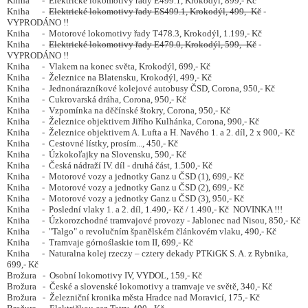
Kniha - Elektrické lokomotivy řady E499.1, Krokodýl, 899,- Kč
Kniha -
Elektrické lokomotivy řady ES499.1, Krokodýl, 499,- Kč
-
VYPRODÁNO !!
Kniha - Motorové lokomotivy řady T478.3, Krokodýl, 1.199,- Kč
Kniha -
Elektrické lokomotivy řady E479.0, Krokodýl, 599,- Kč
-
VYPRODÁNO !!
Kniha - Vlakem na konec světa, Krokodýl, 699,- Kč
Kniha - Železnice na Blatensku, Krokodýl, 499,- Kč
Kniha - Jednonárazníkové kolejové autobusy ČSD, Corona, 950,- Kč
Kniha - Cukrovarská dráha, Corona, 950,- Kč
Kniha - Vzpomínka na děčínské štokry, Corona, 950,- Kč
Kniha - Železnice objektivem Jiřího Kulhánka, Corona, 990,- Kč
Kniha - Železnice objektivem A. Lufta a H. Navého 1. a 2. díl, 2 x 900,- Kč
Kniha - Cestovné lístky, prosím..., 450,- Kč
Kniha - Úzkokoľajky na Slovensku, 590,- Kč
Kniha - Česká nádraží IV. díl - druhá část, 1.500,- Kč
Kniha - Motorové vozy a jednotky Ganz u ČSD (1), 699,- Kč
Kniha - Motorové vozy a jednotky Ganz u ČSD (2), 699,- Kč
Kniha - Motorové vozy a jednotky Ganz u ČSD (3), 950,- Kč
Kniha - Poslední vlaky 1. a 2. díl, 1.490,- Kč / 1.490,- Kč NOVINKA !!!
Kniha - Úzkorozchodné tramvajové provozy - Jablonec nad Nisou, 850,- Kč
Kniha - "Talgo" o revolučním španělském článkovém vlaku, 490,- Kč
Kniha - Tramvaje górnoślaskie tom II, 699,- Kč
Kniha - Naturalna kolej rzeczy – cztery dekady PTKiGK S. A. z Rybnika,
699,- Kč
Brožura - Osobní lokomotivy IV, VYDOL, 159,- Kč
Brožura - České a slovenské lokomotivy a tramvaje ve světě, 340,- Kč
Brožura - Železniční kronika města Hradce nad Moravicí, 175,- Kč