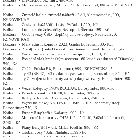
Brožura - Električkou cez Tatry, 490,- Kč
Kniha - Motorové vozy řady M152.0 / 1.díl, Krokodýl, 890,- Kč NOVINKA
!!!
Kniha - Zmizelé koleje, zmizelá nádraží / 3.díl, Albatrosmedia, 990,-
Kč NOVINKA !!!
Kniha - Česká nádraží V.díl, 1.část, VyDoL, 1.500,- Kč
Kniha - Ľudia okolo železničky, Svatopluk Šlechta, 499,- Kč
Brožura - Osobní vozy ČSD - doplňky a nové objevy, Nadatur, 320,-
Kč NOVINKA !!!
Brožura - Malý atlas lokomotiv 2023, Gradis Bohemia, 680,- Kč,
Brožura - Život(nejen) tratě Opava-Horní Benešov, Pavel Horna, 500,-kč
Kniha - Waskotorówki końca wieku, Eurosprinter, 1.390,- Kč
Kniha - Poslední vlak brněnským severem - 60 let od vzniku staré Tišnovky,
590,- Kč
Kniha - Ok22 - Polska P 8, Eurosprinter, 990,- Kč NOVINKA !!!
Kniha - Ty 43 (BR 42, Ty3) Lokomotywa wojenna, Eurosprinter, 840,- Kč
Kniha - Ty 2 - wojenna lokomotywa na pokojowe czasy, Eurosprinter, 990,-
Kč
Kniha - Wezel kolejowy INOWROCLAW, Eurosprinter, 900,- Kč
Kniha - Parní lokomotiva TKt48, Eurosprinter, 799,- Kč
Kniha - Koleja z Jasla do Rzeszowa, Eurosprinter, 750,- Kč
Kniha - Węzeł kolejowy KATOWICE 1846 - 2017 + schematy stacji,
Eurosprinter, 750,- K
Kniha - Export Ringhoffer, Nadatur, 1099,- Kč
Kniha - Motorové lokomotivy T478.1, 2, 45 /1.díl, Růžolící chrochtík,
2.799,- Kč
Kniha - Plány kolejišť IV. díl, Milan Ferdián, 890,- Kč
Kniha - Osobní vozy / 3.díl, Nadatur, 1199,- Kč