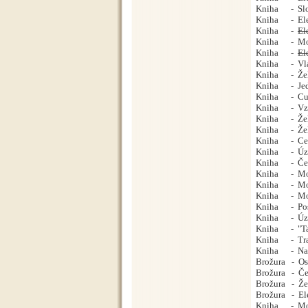
Kniha - Slov
Kniha - Elek
Kniha -
El
Kniha - Moto
Kniha -
El
Kniha - Vlak
Kniha - Žele
Kniha - Jedn
Kniha - Cukr
Kniha - Vzpo
Kniha - Žele
Kniha - Želez
Kniha - Cesto
Kniha - Úzko
Kniha - Česká
Kniha - Moto
Kniha - Moto
Kniha - Moto
Kniha - Posle
Kniha - Úzko
Kniha - "Tal
Kniha - Tram
Kniha - Natur
Brožura - Os
Brožura - Čes
Brožura - Žel
Brožura - Ele
Kniha - Moto