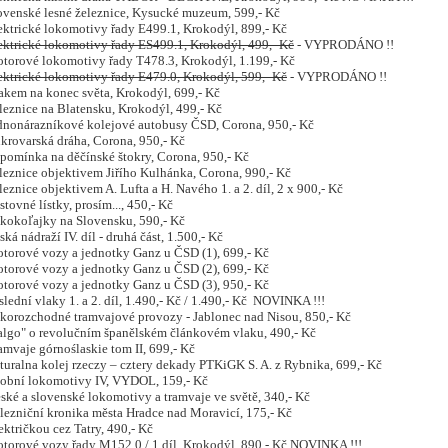
enské lesné železnice, Kysucké muzeum, 599,- Kč
trické lokomotivy řady E499.1, Krokodýl, 899,- Kč
ektrické lokomotivy řady ES499.1, Krokodýl, 499,- Kč
- VYPRODÁNO !!
rové lokomotivy řady T478.3, Krokodýl, 1.199,- Kč
ektrické lokomotivy řady E479.0, Krokodýl, 599,- Kč
- VYPRODÁNO !!
em na konec světa, Krokodýl, 699,- Kč
znice na Blatensku, Krokodýl, 499,- Kč
onárazníkové kolejové autobusy ČSD, Corona, 950,- Kč
ovarská dráha, Corona, 950,- Kč
mínka na děčínské štokry, Corona, 950,- Kč
znice objektivem Jiřího Kulhánka, Corona, 990,- Kč
nice objektivem A. Lufta a H. Navého 1. a 2. díl, 2 x 900,- Kč
vné lístky, prosím..., 450,- Kč
koľajky na Slovensku, 590,- Kč
 nádraží IV. díl - druhá část, 1.500,- Kč
rové vozy a jednotky Ganz u ČSD (1), 699,- Kč
rové vozy a jednotky Ganz u ČSD (2), 699,- Kč
rové vozy a jednotky Ganz u ČSD (3), 950,- Kč
dní vlaky 1. a 2. díl, 1.490,- Kč / 1.490,- Kč NOVINKA !!!
rozchodné tramvajové provozy - Jablonec nad Nisou, 850,- Kč
go" o revolučním španělském článkovém vlaku, 490,- Kč
vaje górnoślaskie tom II, 699,- Kč
alna kolej rzeczy – cztery dekady PTKiGK S. A. z Rybnika, 699,- Kč
obní lokomotivy IV, VYDOL, 159,- Kč
ké a slovenské lokomotivy a tramvaje ve světě, 340,- Kč
ezniční kronika města Hradce nad Moravicí, 175,- Kč
ktričkou cez Tatry, 490,- Kč
rové vozy řady M152.0 / 1.díl, Krokodýl, 890,- Kč NOVINKA !!!