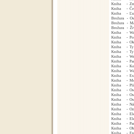
Kniha - Zmize
Kniha - Česká
Kniha - Ľudi
Brožura - Os
Brožura - Mal
Brožura - Živ
Kniha - Wask
Kniha - Posle
Kniha - Ok22 
Kniha - Ty 4
Kniha - Ty 2
Kniha - Wez
Kniha - Parn
Kniha - Kolej
Kniha - Węze
Kniha - Expo
Kniha - Motor
Kniha - Plány
Kniha - Osob
Kniha - Osob
Kniha - Osobn
Kniha - Násl
Kniha - Ozub
Kniha - Elek
Kniha - Elek
Kniha - Parn
Kniha - Obrně
Kniha - Encyk