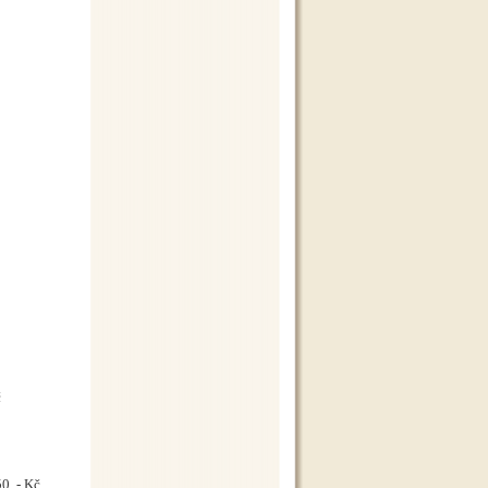
č
0 ,- Kč