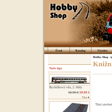
Úvod
Katalog
Výrobci
Hobby-Shop
Knižní
Naše tipy
Rychlíkový vůz, 2. třídy
56.90 €
/
39.99 €
Více
Třetí závěr