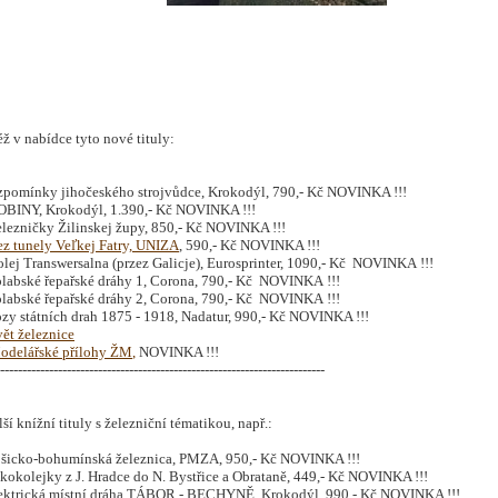
ž v nabídce tyto nové tituly:
zpomínky jihočeského strojvůdce
,
Krokodýl, 790,- Kč NOVINKA !!!
INY, Krokodýl
, 1.390,- Kč NOVINKA !!!
lezničky Žilinskej župy, 850,- Kč NOVINKA !!!
z tunely Veľkej Fatry, UNIZA
, 590,- Kč NOVINKA !!!
 Transwersalna (przez Galicje), Eurosprinter, 1090,- Kč NOVINKA !!!
bské řepařské dráhy 1, Corona, 790,- Kč NOVINKA !!!
bské řepařské dráhy 2, Corona, 790,- Kč NOVINKA !!!
 státních drah 1875 - 1918, Nadatur, 990,- Kč NOVINKA !!!
vět železnice
odelářské přílohy ŽM
,
NOVINKA !!!
-------------------------------------------------------------------------
ší knížní tituly s železniční tématikou, např.:
cko-bohumínská železnica, PMZA, 950,- Kč NOVINKA !!!
olejky z J. Hradce do N. Bystřice a Obrataně, 449,- Kč NOVINKA !!!
trická místní dráha TÁBOR - BECHYNĚ, Krokodýl, 990,- Kč NOVINKA !!!