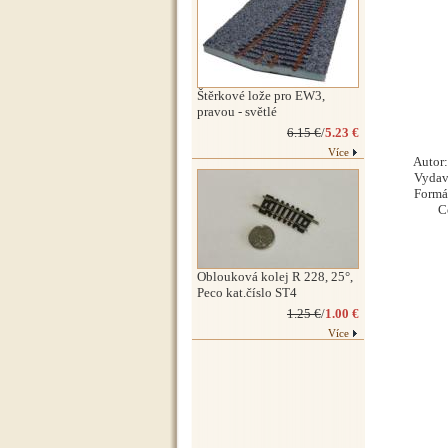
Štěrkové lože pro EW3,
pravou - světlé
6.15 €
/
5.23 €
Více
Autor: Mic
Vydavatel:
Formát / 
Cena: 
Oblouková kolej R 228, 25°,
Peco kat.číslo ST4
1.25 €
/
1.00 €
Více