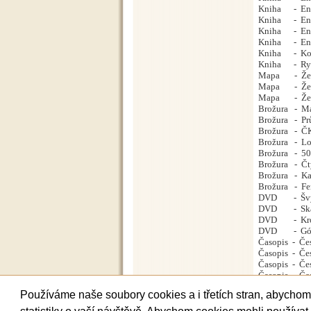
Kniha - Encyk
Kniha - Encyk
Kniha - Ency
Kniha - Ency
Kniha - Kole
Kniha - Rych
Mapa - Želez
Mapa - Želez
Mapa - Želez
Brožura - Mal
Brožura - Pr
Brožura - ČK
Brožura - Lo
Brožura - 50 
Brožura - Čty
Brožura - Kat
Brožura - Fer
DVD - Švýcar
DVD - Skarzy
DVD - Krośni
DVD - Górno
Časopis - Če
Časopis - Če
Časopis - Če
Časopis - Če
K dispozic
Používáme naše soubory cookies a i třetích stran, abychom v
objedn
platba pře