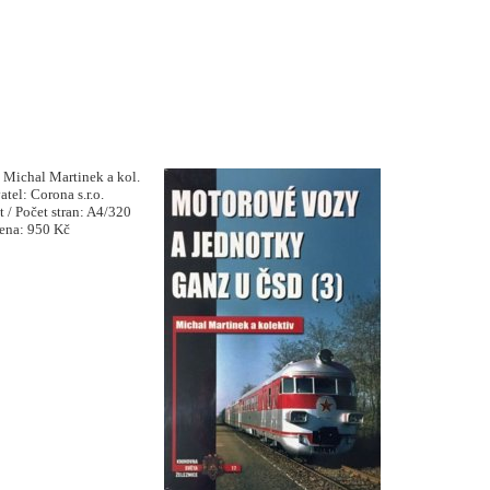
hal Martinek a kol.
 Corona s.r.o.
Počet stran: A4/320
950 Kč