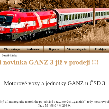
Vše o nákupu
Reklamace
Doprava
Věrnostní systém
Prodejna
Detail článku
 novinka GANZ 3 již v prodeji !!!
Motorové vozy a jednotky GANZ u ČSD 3
ečný díl monografie tentokráte pojednává o tzv. nových „ganzích“, tedy motorovýc
řady M 498.0 / M 298.0.