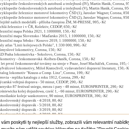
lopedie československých autobusů a trolejbusů (IV), Martin Harák, Corona, 95
lopedie československých autobusů a trolejbusů (V), Martin Harák, Corona, 950
klopedie železnice motorové lokomotivy ČSD (1), Jaroslav Wagner, Corona, 850
klopedie železnice motorové lokomotivy ČSD (2), Jaroslav Wagner, Corona, 950
jiště našich modelářů - příloha časopisu ŽM, M-PRESSE, 995,- Kč
lá železnice i v ČR, Kolektiv, CEDOP, 650,- Kč
niční mapa Polska 2021, 1:1000000, 150,- Kč
niční mapa Slovensko / Maďarsko 2015, 1:1000000, 150,- Kč
niční mapa Srbsko / Kosovo 2019, 1:1000000, 150,- Kč
y atlas "Linii kolejowych Polski", 1:330 000, 990,- Kč
ůmyslové lokomotivy, Corona, 150,- Kč
D Praha lokomotivka - Sokolovo, Corona, 150,- Kč
komotivy - českomoravská -Kolben-Daněk, Corona, 150,- Kč
let první českomoravské továrny na stroje v Praze, Josef Macháček, Corona, 195,-
řválcové lokomotivy, Miloš Kratochvíl, vydavatelství dopravní literatury, 150,- 
alog lokomotiv "Krauss a Comp. Linz", Corona, 199,- Kč
rovia - replika katalogu z roku 1912, Corona, 299,- Kč
ská veřejná doprava - 50 minut, CEDOP, 290,- Kč
sko 87 festiwal sniegu, mrozu i pary - 48 minut, EUROSPRINTER, 290,- Kč
ewicka kolej dojazdowa, cześć 1, - 66 minut, EUROSPRINTER, 290,- Kč
ślaskie koleje waskotorove, 90 minut, EUROSPRINTER, 390,- Kč
skoslovenský dopravák - 4/2018, 80,-Kč
skoslovenský dopravák - 5/2018, 80,-Kč
skoslovenský dopravák - 3/2019, 80,-Kč
skoslovenský dopravák - 4/2019, 80,-Kč
i na prodejně v Ostravě. Možno zaslat i poštou,
ám poskytli ty nejlepší služby, zobrazili vám relevantní nabídky
ávky na e-mail:
petrk@hobby-shop.cz
dem na účet +120 czk doprava ČS. pošta či zásilkovna