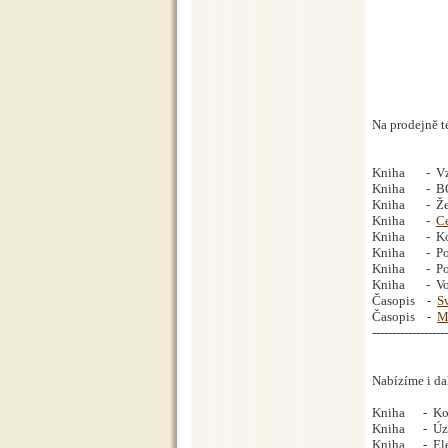
Na prodejně té
Kniha -
V
Kniha
- BOB
Kniha -
Že
Kniha -
Ce
Kniha - Kolej
Kniha - Pola
Kniha - Pola
Kniha - Vozy
Časopis -
S
Časopis -
M
-------------------
Nabízíme i dal
Kniha - Koši
Kniha - Úzkok
Kniha - Elek