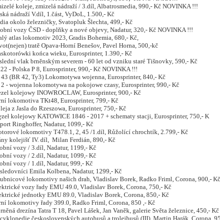
lé koleje, zmizelá nádraží / 3.díl, Albatrosmedia, 990,- Kč NOVINKA !!!
 nádraží V.díl, 1.část, VyDoL, 1.500,- Kč
a okolo železničky, Svatopluk Šlechta, 499,- Kč
obní vozy ČSD - doplňky a nové objevy, Nadatur, 320,- Kč NOVINKA !!!
ý atlas lokomotiv 2023, Gradis Bohemia, 680,- Kč,
ot(nejen) tratě Opava-Horní Benešov, Pavel Horna, 500,-kč
otorówki końca wieku, Eurosprinter, 1.390,- Kč
dní vlak brněnským severem - 60 let od vzniku staré Tišnovky, 590,- Kč
- Polska P 8, Eurosprinter, 990,- Kč NOVINKA !!!
3 (BR 42, Ty3) Lokomotywa wojenna, Eurosprinter, 840,- Kč
 - wojenna lokomotywa na pokojowe czasy, Eurosprinter, 990,- Kč
el kolejowy INOWROCLAW, Eurosprinter, 900,- Kč
í lokomotiva TKt48, Eurosprinter, 799,- Kč
a z Jasla do Rzeszowa, Eurosprinter, 750,- Kč
ł kolejowy KATOWICE 1846 - 2017 + schematy stacji, Eurosprinter, 750,- K
rt Ringhoffer, Nadatur, 1099,- Kč
ové lokomotivy T478.1, 2, 45 /1.díl, Růžolící chrochtík, 2.799,- Kč
 kolejišť IV. díl, Milan Ferdián, 890,- Kč
ní vozy / 3.díl, Nadatur, 1199,- Kč
ní vozy / 2.díl, Nadatur, 1099,- Kč
í vozy / 1.díl, Nadatur, 999,- Kč
edovníci Emila Kolbena, Nadatur, 1299,- Kč
nicové lokomotivy našich drah, Vladislav Borek, Radko Friml, Corona, 900,- K
trické vozy řady EMU 49.0, Vladislav Borek, Corona, 750,- Kč
trické jednotky EMU 89.0, Vladislav Borek, Corona, 850,- Kč
í lokomotivy řady 399.0, Radko Friml, Corona, 850 ,- Kč
ná drezína Tatra T 18, Pavel Lášek, Jan Vaněk, galerie Světa železnice, 450,- Kč
lopedie československých autobusů a trolejbusů (III), Martin Harák, Corona, 95