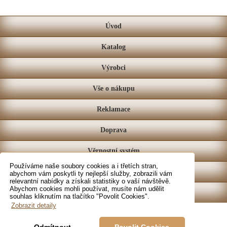
Úvod
Katalog
Výrobci
Vše o nákupu
Reklamace
Doprava
Věrnostní systém
Používáme naše soubory cookies a i třetích stran,
Prodejna
abychom vám poskytli ty nejlepší služby, zobrazili vám
relevantní nabídky a získali statistiky o vaší návštěvě.
Abychom cookies mohli používat, musíte nám udělit
Kontakt
souhlas kliknutím na tlačítko "Povolit Cookies".
Zobrazit detaily