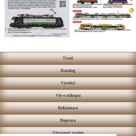
Úvod
Katalog
Výrobci
Vše o nákupu
Reklamace
Doprava
Věrnostní systém