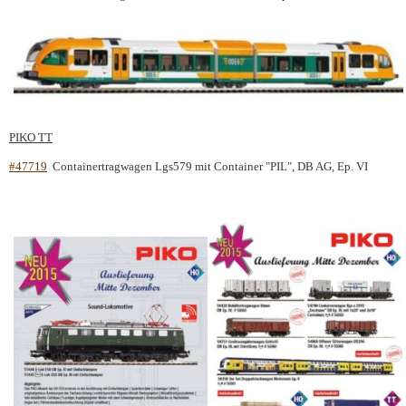
PIKO TT
#47719
Containertragwagen Lgs579 mit Container "PIL", DB AG, Ep. VI