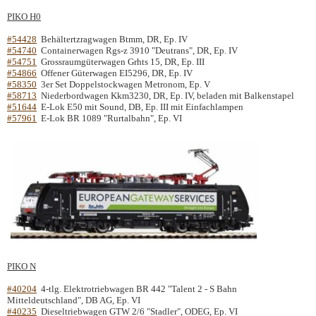
PIKO H0
#54428
Behältertzragwagen Btmm, DR, Ep. IV
#54740
Containerwagen Rgs-z 3910 "Deutrans", DR, Ep. IV
#54751
Grossraumgüterwagen Grhts 15, DR, Ep. III
#54866
Offener Güterwagen EI5296, DR, Ep. IV
#58350
3er Set Doppelstockwagen Metronom, Ep. V
#58713
Niederbordwagen Kkm3230, DR, Ep. IV, beladen mit Balkenstapel
#51644
E-Lok E50 mit Sound, DB, Ep. III mit Einfachlampen
#57961
E-Lok BR 1089 "Rurtalbahn", Ep. VI
PIKO N
#40204
4-tlg. Elektrotriebwagen BR 442 "Talent 2 - S Bahn
Mitteldeutschland", DB AG, Ep. VI
#40235
Dieseltriebwagen GTW 2/6 "Stadler", ODEG, Ep. VI