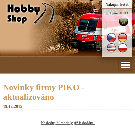
Nákupní košík
Cena:
0.00 €
Novinky firmy PIKO -
aktualizováno
19.12.2015
Následující modely již k dodání: