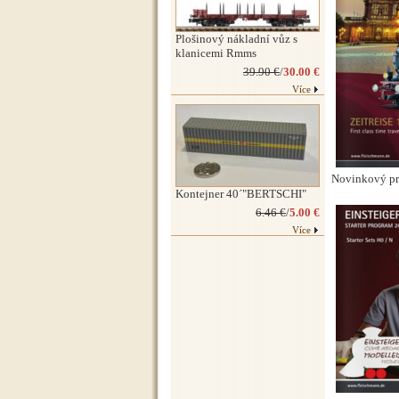
Plošinový nákladní vůz s
klanicemi Rmms
39.90 €
/
30.00 €
Více
Novinkový pr
Kontejner 40´"BERTSCHI"
6.46 €
/
5.00 €
Více