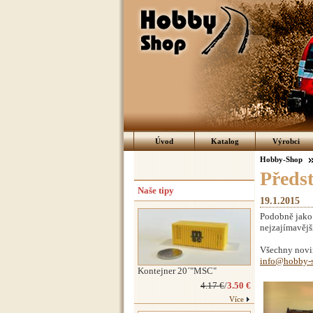
Úvod
Katalog
Výrobci
Hobby-Shop
Předs
Naše tipy
19.1.2015
Podobně jako 
nejzajímavěj
Všechny novin
info@hobby-s
Kontejner 20´"MSC"
4.17 €
/
3.50 €
Více