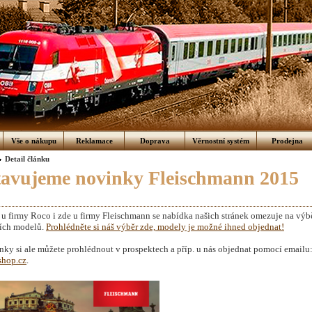
Vše o nákupu
Reklamace
Doprava
Věrnostní systém
Prodejna
Detail článku
tavujeme novinky Fleischmann 2015
u firmy Roco i zde u firmy Fleischmann se nabídka našich stránek omezuje na výb
ších modelů.
Prohlédněte si náš výběr zde, modely je možné ihned objednat!
ky si ale můžete prohlédnout v prospektech a příp. u nás objednat pomocí emailu
hop.cz
.