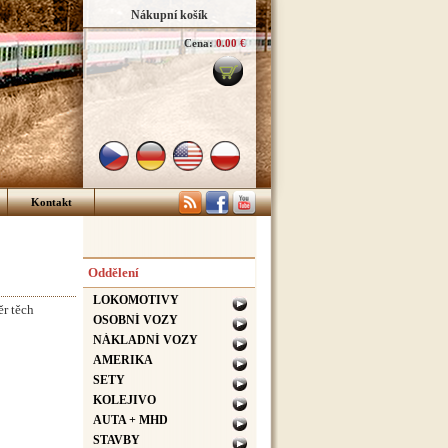
Nákupní košík
Cena:
0.00 €
Kontakt
Oddělení
LOKOMOTIVY
ěr těch
OSOBNÍ VOZY
NÁKLADNÍ VOZY
:
AMERIKA
SETY
KOLEJIVO
AUTA + MHD
STAVBY