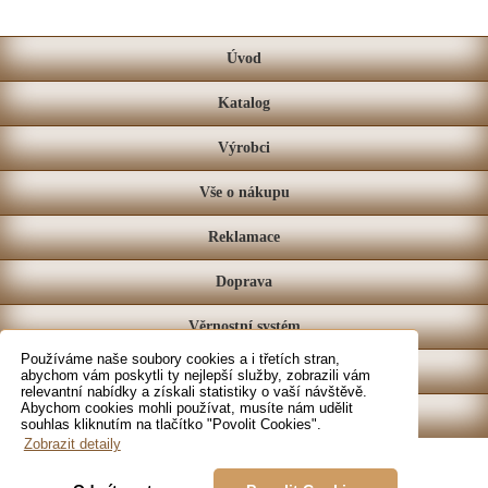
Úvod
Katalog
Výrobci
Vše o nákupu
Reklamace
Doprava
Věrnostní systém
Používáme naše soubory cookies a i třetích stran,
Prodejna
abychom vám poskytli ty nejlepší služby, zobrazili vám
relevantní nabídky a získali statistiky o vaší návštěvě.
Abychom cookies mohli používat, musíte nám udělit
Kontakt
souhlas kliknutím na tlačítko "Povolit Cookies".
Zobrazit detaily