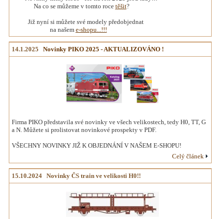
Na co se můžeme v tomto roce
těšit
?
Již nyní si můžete své modely předobjednat
na našem
e-shopu...!!!
14.1.2025
Novinky PIKO 2025 - AKTUALIZOVÁNO !
Firma PIKO představila své novinky ve všech velikostech, tedy H0, TT, G
a N. Můžete si prolistovat novinkové prospekty v PDF.
VŠECHNY NOVINKY JIŽ K OBJEDNÁNÍ V NAŠEM E-SHOPU!
Celý článek
15.10.2024 Novinky ČS train ve velikosti H0!!