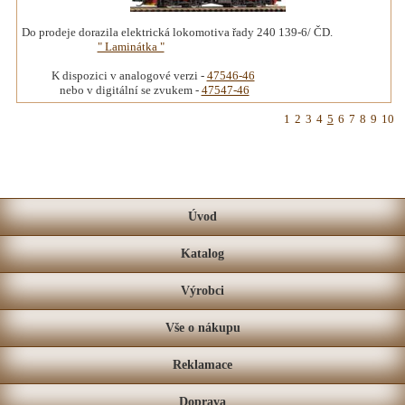
Do prodeje dorazila elektrická lokomotiva řady 240 139-6/ ČD.
" Laminátka "
K dispozici v analogové verzi -
47546-46
nebo v digitální se zvukem -
47547-46
1
2
3
4
5
6
7
8
9
10
Úvod
Katalog
Výrobci
Vše o nákupu
Reklamace
Doprava