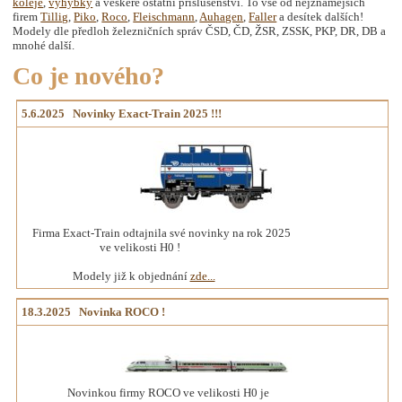
koleje
,
výhybky
a veškeré ostatní příslušenství. To vše od nejznámějších
firem
Tillig
,
Piko
,
Roco
,
Fleischmann
,
Auhagen
,
Faller
a desítek dalších!
Modely dle předloh železničních správ ČSD, ČD, ŽSR, ZSSK, PKP, DR, DB a
mnohé další.
Co je nového?
5.6.2025 Novinky Exact-Train 2025 !!!
Firma Exact-Train odtajnila své novinky na rok 2025
ve velikosti H0 !
Modely již k objednání
zde...
18.3.2025 Novinka ROCO !
Novinkou firmy ROCO ve velikosti H0 je