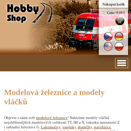
Nákupní košík
Cena:
0.00 €
Modelová železnice a modely
vláčků
Objevte s námi svět
modelové železnice
! Nabízíme modely vláčků
nejoblíbenějších modelových velikostí TT, H0 a N, vskutku miniaturní Z
i zahradní železnice G.
Lokomotivy
,
vagónky
,
domečky
,
stavebnice
,